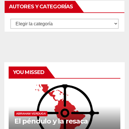
AUTORES Y CATEGORÍAS
Autores
y
categorías
YOU MISSED
ABRAHAM VERDUGA
El péndulo y la resaca