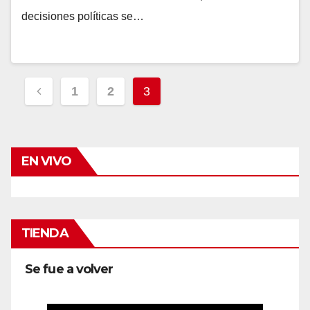
decisiones políticas se…
Navegación
1
2
3
de
entradas
EN VIVO
TIENDA
Se fue a volver