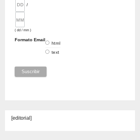
/
( dd / mm )
Formato Email
html
text
[editorial]