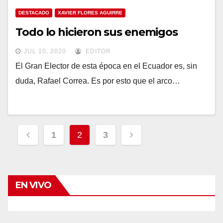
DESTACADO
XAVIER FLORES AGUIRRE
Todo lo hicieron sus enemigos
JUL 10, 2020
EDITOR
El Gran Elector de esta época en el Ecuador es, sin
duda, Rafael Correa. Es por esto que el arco…
Navegación
1
2
3
de
entradas
EN VIVO