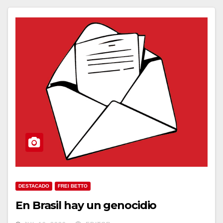
DESTACADO
FREI BETTO
En Brasil hay un genocidio