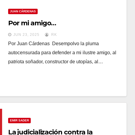
JUAN CÁRDENAS
Por mi amigo…
JUN 23, 2025
RK
Por Juan Cárdenas Desempolvo la pluma
autocensurada para defender a mi ilustre amigo, al
patriota soñador, constructor de utopías, al…
EMIR SADER
La judicialización contra la