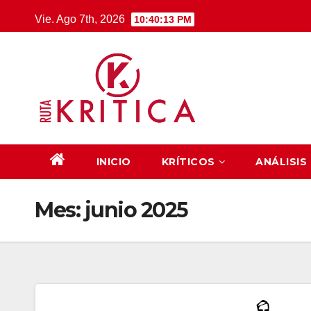
Saltar
Vie. Ago 7th, 2026
10:40:14 PM
al
contenido
INICIO
KRÍTICOS
ANÁLISIS
Mes:
junio 2025