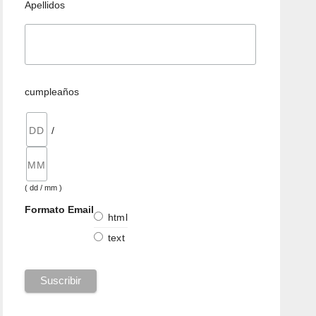
Apellidos
cumpleaños
/
( dd / mm )
Formato Email
html
text