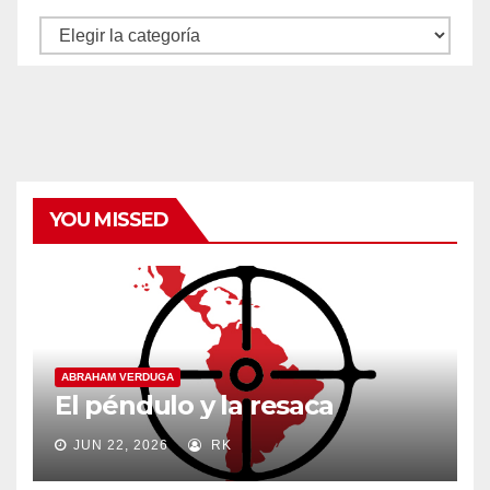
Autores
y
categorías
YOU MISSED
ABRAHAM VERDUGA
El péndulo y la resaca
JUN 22, 2026
RK