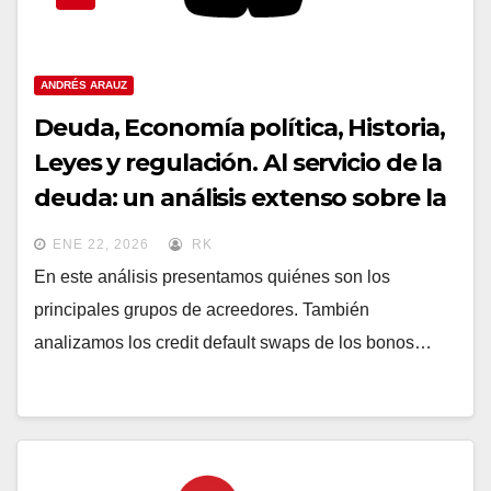
ANDRÉS ARAUZ
Deuda, Economía política, Historia,
Leyes y regulación. Al servicio de la
deuda: un análisis extenso sobre la
renegociación de los bonos de
ENE 22, 2026
RK
deuda externa
En este análisis presentamos quiénes son los
principales grupos de acreedores. También
analizamos los credit default swaps de los bonos…