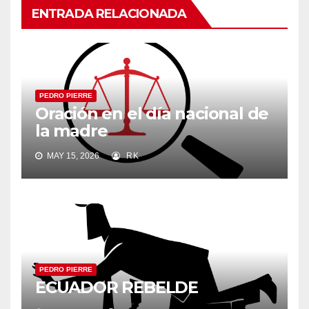
ENTRADA RELACIONADA
PEDRO PIERRE
Oración en el día nacional de
la madre
MAY 15, 2026
RK
PEDRO PIERRE
ECUADOR REBELDE