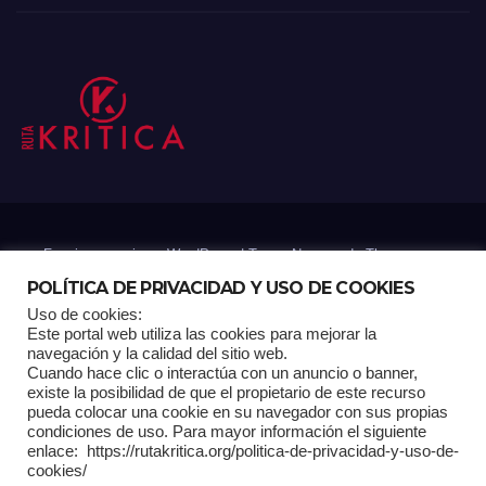
Funciona gracias a WordPress
|
Tema: Newsup de
Themeansar
POLÍTICA DE PRIVACIDAD Y USO DE COOKIES
Uso de cookies:
Mantenido por: Proyelink
Este portal web utiliza las cookies para mejorar la
navegación y la calidad del sitio web.
Cuando hace clic o interactúa con un anuncio o banner,
Home
Análisis
Carrito RK
Contactos
Documental
Gracias !
existe la posibilidad de que el propietario de este recurso
pueda colocar una cookie en su navegador con sus propias
condiciones de uso. Para mayor información el siguiente
Multimedia
Página de ejemplo
Pagina Principal
Pago
enlace: https://rutakritica.org/politica-de-privacidad-y-uso-de-
cookies/
POLÍTICA DE PRIVACIDAD Y USO DE COOKIES