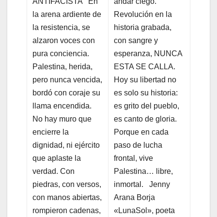
ANTIFACISTA En
andar ciego.
la arena ardiente de
Revolución en la
la resistencia, se
historia grabada,
alzaron voces con
con sangre y
pura conciencia.
esperanza, NUNCA
Palestina, herida,
ESTA SE CALLA.
pero nunca vencida,
Hoy su libertad no
bordó con coraje su
es solo su historia:
llama encendida.
es grito del pueblo,
No hay muro que
es canto de gloria.
encierre la
Porque en cada
dignidad, ni ejército
paso de lucha
que aplaste la
frontal, vive
verdad. Con
Palestina… libre,
piedras, con versos,
inmortal. Jenny
con manos abiertas,
Arana Borja
rompieron cadenas,
«LunaSol», poeta