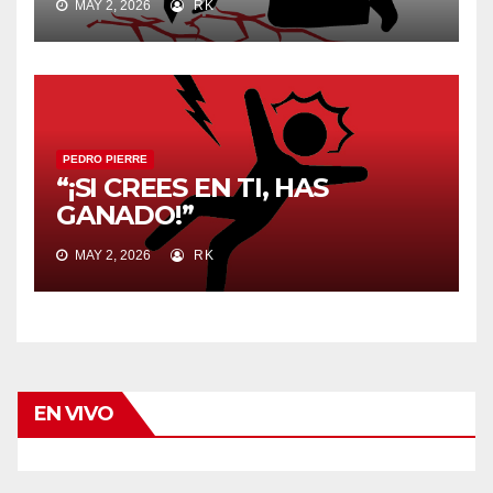
MAY 2, 2026
RK
PEDRO PIERRE
“¡SI CREES EN TI, HAS
GANADO!”
MAY 2, 2026
RK
EN VIVO