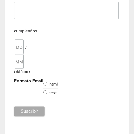
cumpleaños
/
( dd / mm )
Formato Email
html
text