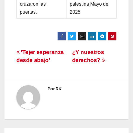
cruzaron las
palestina Mayo de
puertas.
2025
Navegación
‘Tejer esperanza
¿Y nuestros
desde abajo’
derechos?
de
entradas
Por
RK