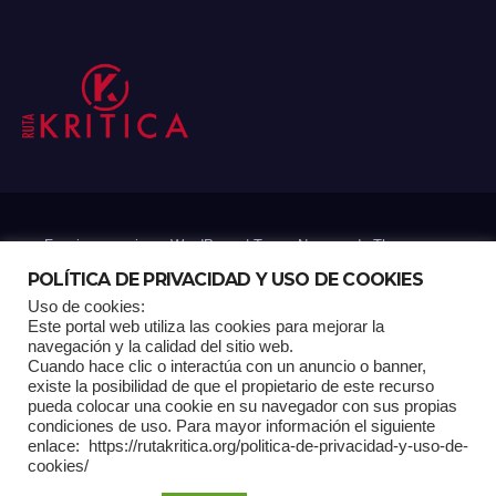
Funciona gracias a WordPress
|
Tema: Newsup de
Themeansar
POLÍTICA DE PRIVACIDAD Y USO DE COOKIES
Uso de cookies:
Mantenido por: Proyelink
Este portal web utiliza las cookies para mejorar la
navegación y la calidad del sitio web.
Cuando hace clic o interactúa con un anuncio o banner,
Home
Análisis
Carrito RK
Contactos
Documental
Gracias !
existe la posibilidad de que el propietario de este recurso
pueda colocar una cookie en su navegador con sus propias
condiciones de uso. Para mayor información el siguiente
Multimedia
Página de ejemplo
Pagina Principal
Pago
enlace: https://rutakritica.org/politica-de-privacidad-y-uso-de-
cookies/
POLÍTICA DE PRIVACIDAD Y USO DE COOKIES