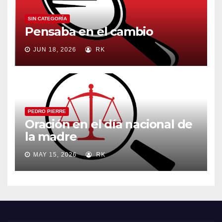
SIN CATEGORÍA
Pensaba en el cambio
JUN 18, 2026
RK
PEDRO PIERRE
Oración en el día nacional de
la madre
MAY 15, 2026
RK