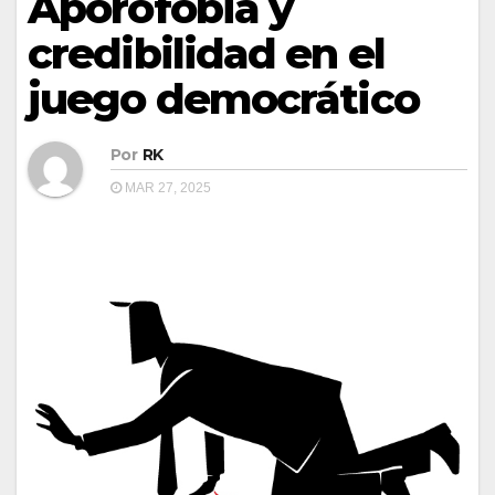
Aporofobia y
credibilidad en el
juego democrático
Por
RK
MAR 27, 2025