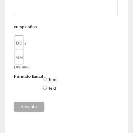
cumpleaños
/
( dd / mm )
Formato Email
html
text