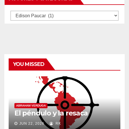
Autores
y
categorías
YOU MISSED
ABRAHAM VERDUGA
El péndulo y la resaca
JUN 22, 2026
RK