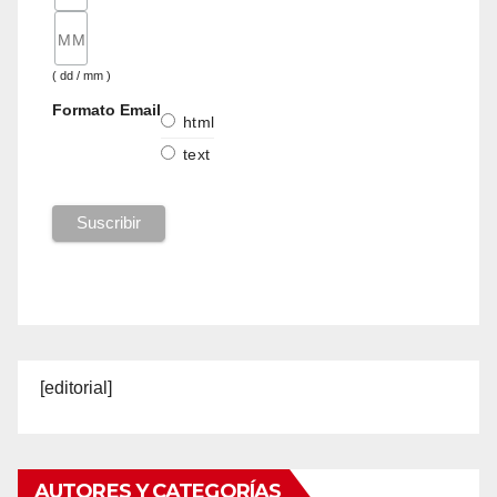
( dd / mm )
Formato Email
html
text
[editorial]
AUTORES Y CATEGORÍAS