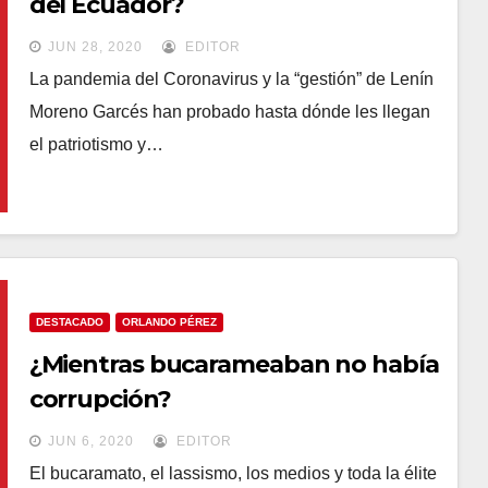
del Ecuador?
JUN 28, 2020
EDITOR
La pandemia del Coronavirus y la “gestión” de Lenín
Moreno Garcés han probado hasta dónde les llegan
el patriotismo y…
DESTACADO
ORLANDO PÉREZ
¿Mientras bucarameaban no había
corrupción?
JUN 6, 2020
EDITOR
El bucaramato, el lassismo, los medios y toda la élite