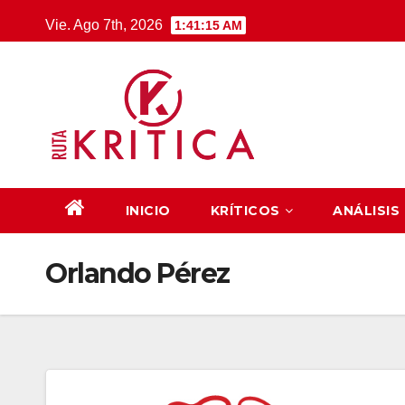
Saltar
Vie. Ago 7th, 2026
1:41:16 AM
al
contenido
INICIO
KRÍTICOS
ANÁLISIS
Orlando Pérez