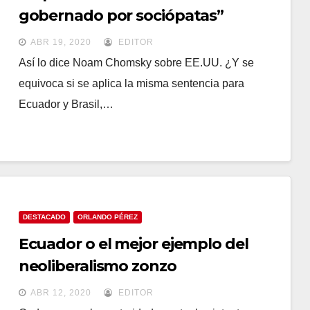
gobernado por sociópatas”
ABR 19, 2020
EDITOR
Así lo dice Noam Chomsky sobre EE.UU. ¿Y se
equivoca si se aplica la misma sentencia para
Ecuador y Brasil,…
DESTACADO
ORLANDO PÉREZ
Ecuador o el mejor ejemplo del
neoliberalismo zonzo
ABR 12, 2020
EDITOR