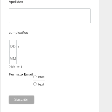
Apellidos
cumpleaños
/
( dd / mm )
Formato Email
html
text