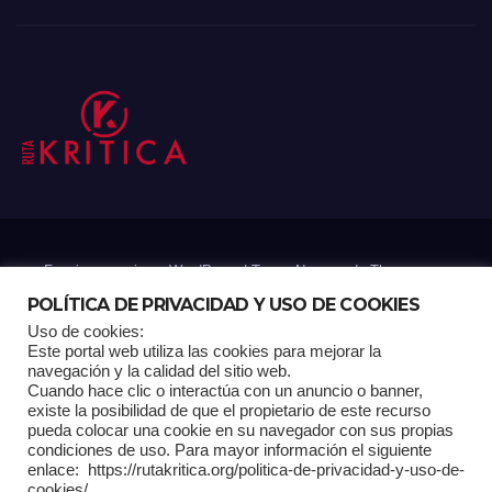
Funciona gracias a WordPress
|
Tema: Newsup de
Themeansar
POLÍTICA DE PRIVACIDAD Y USO DE COOKIES
Uso de cookies:
Mantenido por: Proyelink
Este portal web utiliza las cookies para mejorar la
navegación y la calidad del sitio web.
Cuando hace clic o interactúa con un anuncio o banner,
Home
Análisis
Carrito RK
Contactos
Documental
Gracias !
existe la posibilidad de que el propietario de este recurso
pueda colocar una cookie en su navegador con sus propias
condiciones de uso. Para mayor información el siguiente
Multimedia
Página de ejemplo
Pagina Principal
Pago
enlace: https://rutakritica.org/politica-de-privacidad-y-uso-de-
cookies/