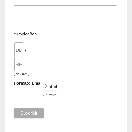
cumpleaños
/
( dd / mm )
Formato Email
html
text