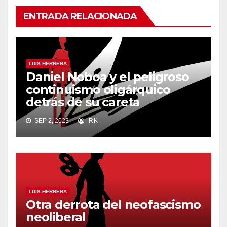
ENTRADA RELACIONADA
LUIS HERRERA
Daniel Noboa y el peligroso
continuismo oligárquico
detrás de su careta
SEP 2, 2023
RK
LUIS HERRERA
Otra derrota del neofascismo
neoliberal