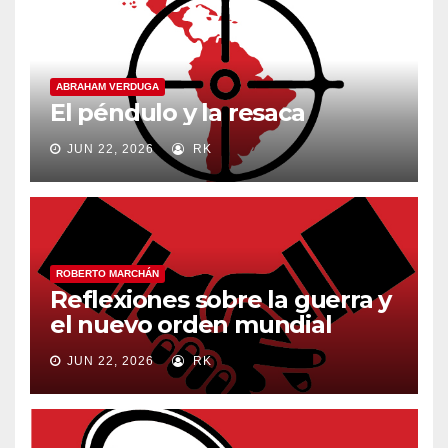
ABRAHAM VERDUGA
El péndulo y la resaca
JUN 22, 2026
RK
ROBERTO MARCHÁN
Reflexiones sobre la guerra y
el nuevo orden mundial
JUN 22, 2026
RK