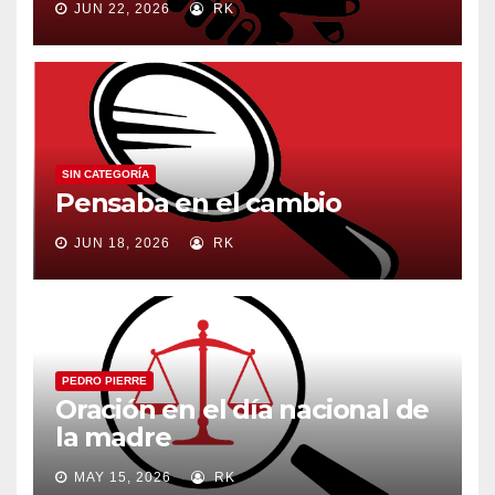
JUN 22, 2026
RK
SIN CATEGORÍA
Pensaba en el cambio
JUN 18, 2026
RK
PEDRO PIERRE
Oración en el día nacional de
la madre
MAY 15, 2026
RK