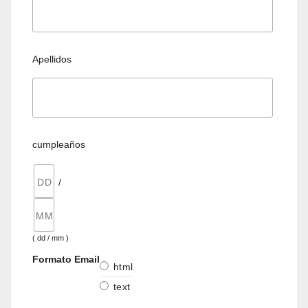
Apellidos
cumpleaños
/
( dd / mm )
Formato Email
html
text