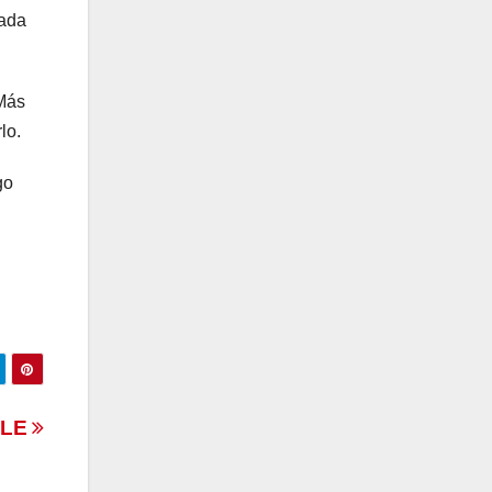
ñada
 Más
lo.
go
BLE