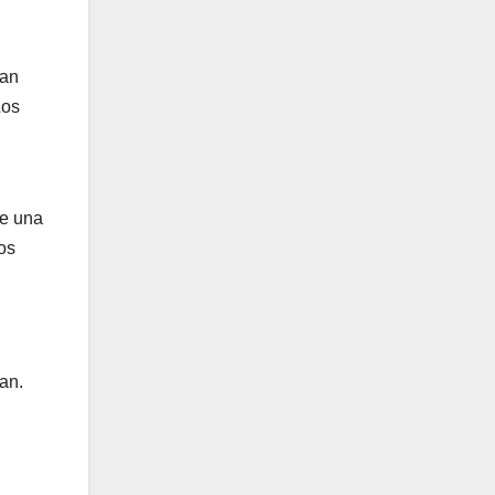
ían
Los
ue una
os
an.