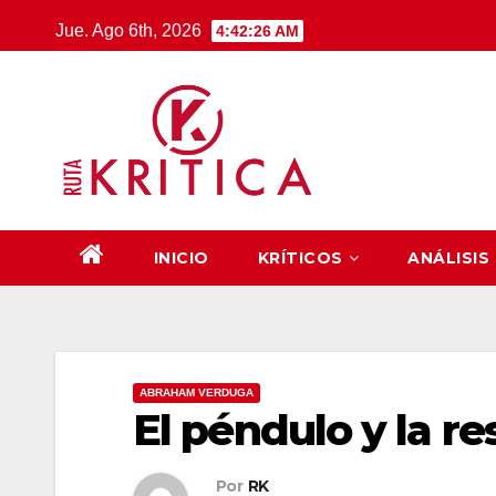
Saltar
Jue. Ago 6th, 2026
4:42:27 AM
al
contenido
INICIO
KRÍTICOS
ANÁLISIS
ABRAHAM VERDUGA
El péndulo y la r
Por
RK