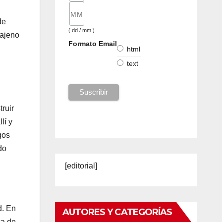
de
( dd / mm )
 ajeno
Formato Email
html
text
ruir
lí y
gos
do
[editorial]
d. En
AUTORES Y CATEGORÍAS
ca de