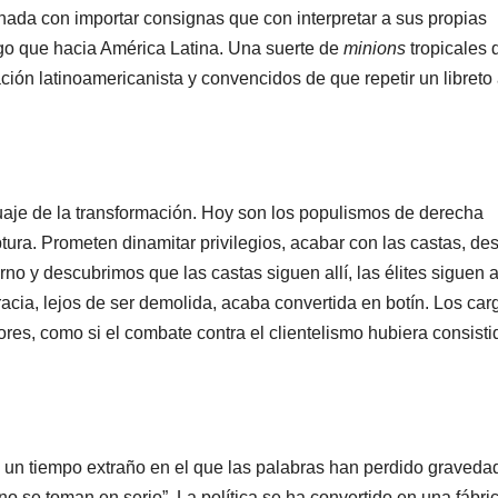
da con importar consignas que con interpretar a sus propias
go que hacia América Latina. Una suerte de
minions
tropicales 
ción latinoamericanista y convencidos de que repetir un libreto
uaje de la transformación. Hoy son los populismos de derecha
ura. Prometen dinamitar privilegios, acabar con las castas, dest
rno y descubrimos que las castas siguen allí, las élites siguen al
racia, lejos de ser demolida, acaba convertida en botín. Los car
ores, como si el combate contra el clientelismo hubiera consisti
 un tiempo extraño en el que las palabras han perdido graveda
no se toman en serio”. La política se ha convertido en una fábri