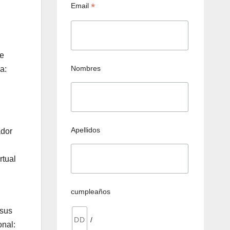
*
Email
de
Nombres
a:
Apellidos
ador
rtual
cumpleaños
 sus
/
onal: