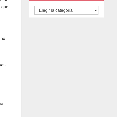
s que
Autores
y
categorías
 no
sas.
ue