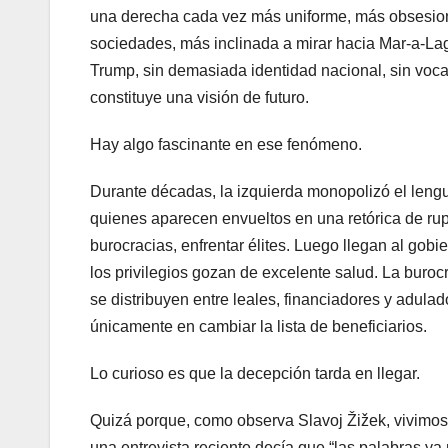
una derecha cada vez más uniforme, más obsesiona
sociedades, más inclinada a mirar hacia Mar-a-La
Trump, sin demasiada identidad nacional, sin voca
constituye una visión de futuro.
Hay algo fascinante en ese fenómeno.
Durante décadas, la izquierda monopolizó el leng
quienes aparecen envueltos en una retórica de rupt
burocracias, enfrentar élites. Luego llegan al gobie
los privilegios gozan de excelente salud. La buroc
se distribuyen entre leales, financiadores y adulad
únicamente en cambiar la lista de beneficiarios.
Lo curioso es que la decepción tarda en llegar.
Quizá porque, como observa Slavoj Žižek, vivimos
una entrevista reciente decía que “las palabras ya 