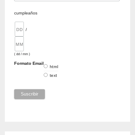
cumpleaños
/
( dd / mm )
Formato Email
html
text