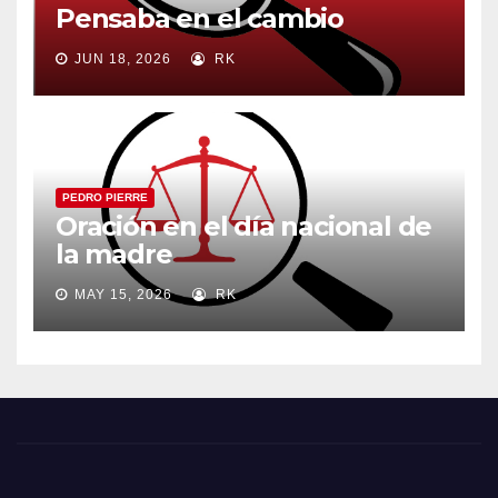
Pensaba en el cambio
JUN 18, 2026
RK
PEDRO PIERRE
Oración en el día nacional de
la madre
MAY 15, 2026
RK