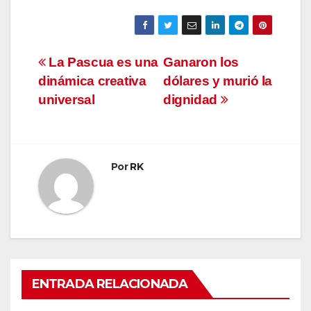
Navegación
La Pascua es una
Ganaron los
dinámica creativa
dólares y murió la
de
universal
dignidad
entradas
Por
RK
ENTRADA RELACIONADA