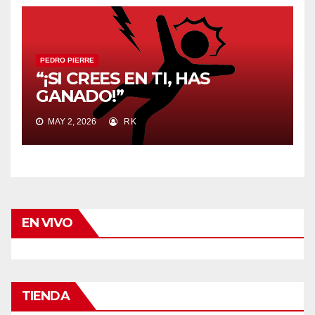
PEDRO PIERRE
“¡SI CREES EN TI, HAS
GANADO!”
MAY 2, 2026
RK
EN VIVO
TIENDA