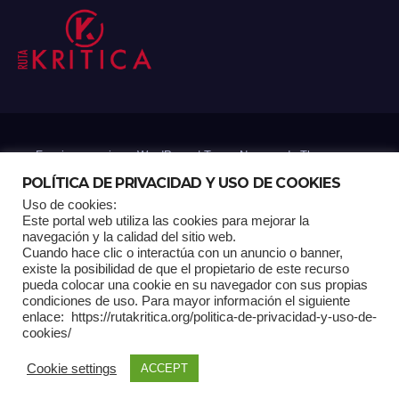
Funciona gracias a WordPress
|
Tema: Newsup de
Themeansar
POLÍTICA DE PRIVACIDAD Y USO DE COOKIES
Uso de cookies:
Mantenido por: Proyelink
Este portal web utiliza las cookies para mejorar la
navegación y la calidad del sitio web.
Cuando hace clic o interactúa con un anuncio o banner,
Home
Análisis
Carrito RK
Contactos
Documental
Gracias !
existe la posibilidad de que el propietario de este recurso
pueda colocar una cookie en su navegador con sus propias
condiciones de uso. Para mayor información el siguiente
Multimedia
Página de ejemplo
Pagina Principal
Pago
enlace: https://rutakritica.org/politica-de-privacidad-y-uso-de-
cookies/
POLÍTICA DE PRIVACIDAD Y USO DE COOKIES
Cookie settings
ACCEPT
Política Editorial
Tienda RK