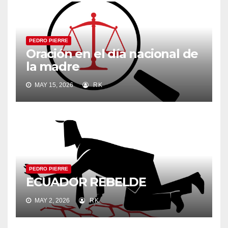
PEDRO PIERRE
Oración en el día nacional de
la madre
MAY 15, 2026
RK
PEDRO PIERRE
ECUADOR REBELDE
MAY 2, 2026
RK