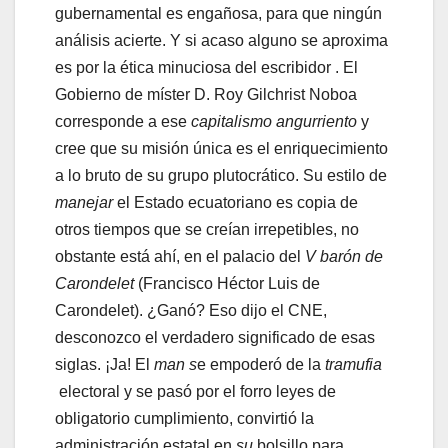
gubernamental es engañosa, para que ningún
análisis acierte. Y si acaso alguno se aproxima
es por la ética minuciosa del escribidor . El
Gobierno de míster D. Roy Gilchrist Noboa
corresponde a ese
capitalismo angurriento
y
cree que su misión única es el enriquecimiento
a lo bruto de su grupo plutocrático. Su estilo de
manejar
el Estado ecuatoriano es copia de
otros tiempos que se creían irrepetibles, no
obstante está ahí, en el palacio del
V barón de
Carondelet
(Francisco Héctor Luis de
Carondelet). ¿Ganó? Eso dijo el CNE,
desconozco el verdadero significado de esas
siglas. ¡Ja! El
man s
e empoderó de la
tramufia
electoral y se pasó por el forro leyes de
obligatorio cumplimiento, convirtió la
administración estatal en
su
bolsillo para