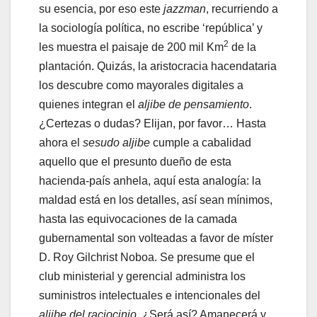
su esencia, por eso este
jazzman
, recurriendo a
la sociología política, no escribe ‘república’ y
2
les muestra el paisaje de 200 mil Km
de la
plantación. Quizás, la aristocracia hacendataria
los descubre como mayorales digitales a
quienes integran el
aljibe de pensamiento
.
¿Certezas o dudas? Elijan, por favor… Hasta
ahora el
sesudo
aljibe
cumple a cabalidad
aquello que el presunto dueño de esta
hacienda-país anhela, aquí esta analogía: la
maldad está en los detalles, así sean mínimos,
hasta las equivocaciones de la camada
gubernamental son volteadas a favor de míster
D. Roy Gilchrist Noboa. Se presume que el
club ministerial y gerencial administra los
suministros intelectuales e intencionales del
aljibe del raciocinio
. ¿Será así? Amanecerá y