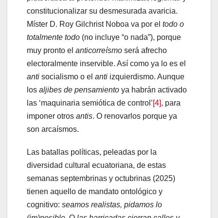
constitucionalizar su desmesurada avaricia.
Míster D. Roy Gilchrist Noboa va por el
todo o
totalmente todo
(no incluye “o nada”), porque
muy pronto el
anticorreísmo
será afrecho
electoralmente inservible. Así como ya lo es el
anti
socialismo o el
anti
izquierdismo. Aunque
los
aljibes de pensamiento
ya habrán activado
las ‘maquinaria semiótica de control’
[4]
, para
imponer otros
antis
. O renovarlos porque ya
son arcaísmos.
Las batallas políticas, peleadas por la
diversidad cultural ecuatoriana, de estas
semanas septembrinas y octubrinas (2025)
tienen aquello de mandato ontológico y
cognitivo:
seamos realistas, pidamos lo
(im)posible
. O
las barricadas cierran calles y