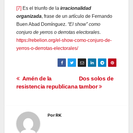
[7]
Es el triunfo de la
irracionalidad
organizada
, frase de un artículo de Fernando
Buen Abad Domínguez.
“El show” como
conjuro de yerros o derrotas electorales
.
https://rebelion.org/el-show-como-conjuro-de-
yerros-o-derrotas-electorales/
Navegación
Amén de la
Dos solos de
resistencia republicana
tambor
de
entradas
Por
RK