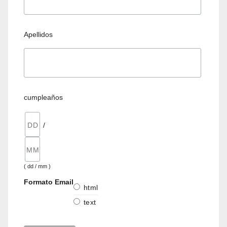
Apellidos
cumpleaños
/
( dd / mm )
Formato Email
html
text