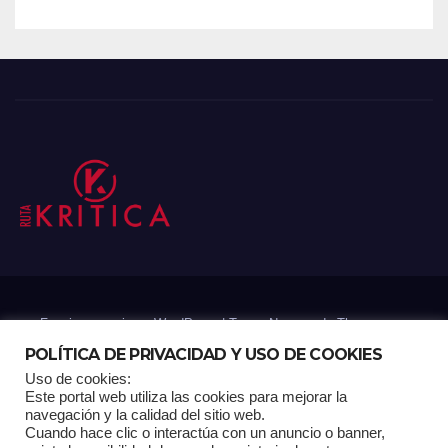
Funciona gracias a WordPress
|
Tema: Newsup de
Themeansar
POLÍTICA DE PRIVACIDAD Y USO DE COOKIES
Uso de cookies:
Mantenido por: Proyelink
Este portal web utiliza las cookies para mejorar la
navegación y la calidad del sitio web.
Cuando hace clic o interactúa con un anuncio o banner,
Home
Análisis
Carrito RK
Contactos
Documental
Gracias !