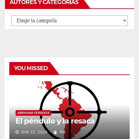
AUTORES Y CATEGORÍAS
Autores
y
categorías
YOU MISSED
ABRAHAM VERDUGA
El péndulo y la resaca
JUN 22, 2026
RK