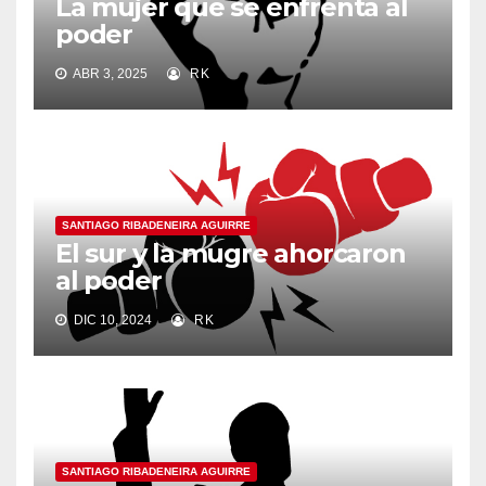
La mujer que se enfrenta al
poder
ABR 3, 2025
RK
SANTIAGO RIBADENEIRA AGUIRRE
El sur y la mugre ahorcaron
al poder
DIC 10, 2024
RK
SANTIAGO RIBADENEIRA AGUIRRE