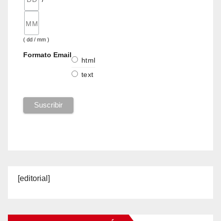
( dd / mm )
Formato Email
html
text
[editorial]