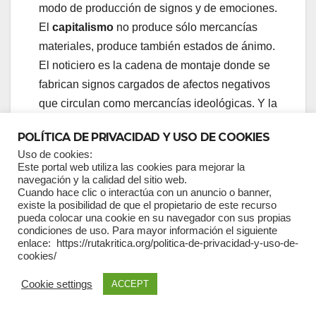
modo de producción de signos y de emociones.
El
capitalismo
no produce sólo mercancías
materiales, produce también estados de ánimo.
El noticiero es la cadena de montaje donde se
fabrican signos cargados de afectos negativos
que circulan como mercancías ideológicas. Y la
soledad del espectador es la fábrica de
POLÍTICA DE PRIVACIDAD Y USO DE COOKIES
ensamblaje donde esos signos se convierten
Uso de cookies:
en realidades vividas. Dicho de otro modo, la
Este portal web utiliza las cookies para mejorar la
soledad mediática
es el taller donde el capital
navegación y la calidad del sitio web.
Cuando hace clic o interactúa con un anuncio o banner,
convierte los signos burgueses en
existe la posibilidad de que el propietario de este recurso
subjetividades obedientes. Allí radica el núcleo
pueda colocar una cookie en su navegador con sus propias
condiciones de uso. Para mayor información el siguiente
de la manipulación, no basta con identificar la
enlace: https://rutakritica.org/politica-de-privacidad-y-uso-de-
mentira, es necesario entender el proceso de
cookies/
ensamblaje afectivo que la soledad permite.
Cookie settings
ACCEPT
Así la estabilidad emocional de los pueblos