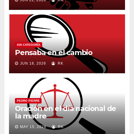
SIN CATEGORÍA
Pensaba en el cambio
JUN 18, 2026
RK
PEDRO PIERRE
Oración en el día nacional de
la madre
MAY 15, 2026
RK