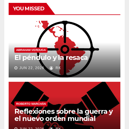
YOU MISSED
ABRAHAM VERDUGA
El péndulo y la resaca
JUN 22, 2026
RK
ROBERTO MARCHÁN
Reflexiones sobre la guerra y
el nuevo orden mundial
JUN 22, 2026
RK