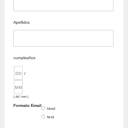
Apellidos
cumpleaños
/
( dd / mm )
Formato Email
html
text