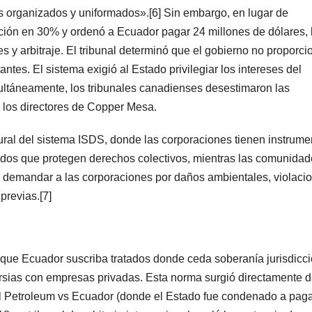
organizados y uniformados».[6] Sin embargo, en lugar de
ación en 30% y ordenó a Ecuador pagar 24 millones de dólares, 
s y arbitraje. El tribunal determinó que el gobierno no proporci
ntes. El sistema exigió al Estado privilegiar los intereses del
ultáneamente, los tribunales canadienses desestimaron las
 los directores de Copper Mesa.
tural del sistema ISDS, donde las corporaciones tienen instrume
ados que protegen derechos colectivos, mientras las comunida
 demandar a las corporaciones por daños ambientales, violaci
revias.[7]
e que Ecuador suscriba tratados donde ceda soberanía jurisdicc
versias con empresas privadas. Esta norma surgió directamente d
l Petroleum vs Ecuador (donde el Estado fue condenado a pag