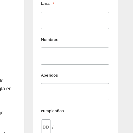
*
Email
Nombres
Apellidos
de
gla en
cumpleaños
je
/