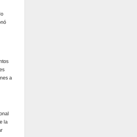
lo
onó
ntos
des
ones a
ional
e la
ar