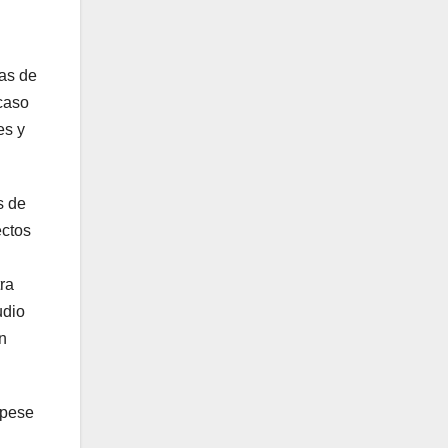
das de
 caso
es y
s de
ectos
ra
udio
n
 pese