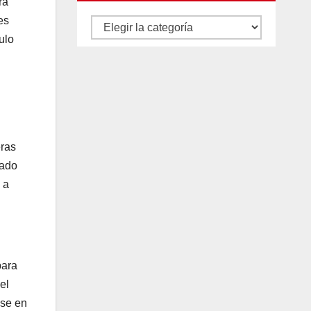
ra
es
Autores
ulo
y
categorías
eras
tado
 a
para
el
nse en