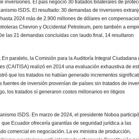
e inversiones. El país negoció 30 tratados bilaterales de protec
mecanismo ISDS. El resultado: 30 demandas de inversores extran
o hasta 2024 más de 2.900 millones de dólares en compensacio
petroleras Chevron y Occidental Petroleum, pero también a emp
De las 21 demandas concluidas con laudo final, 14 resultaron
 En paralelo, la Comisión para la Auditoría Integral Ciudadana
nes (CAITISA) realizó en 2014 una evaluación exhaustiva de es
stró que los tratados no habían generado incrementos significat
les fuentes de inversión provenían de países sin tratados de inve
 los tratados sí generaron costos millonarios en litigios
canismo ISDS. En marzo de 2024, el presidente Noboa particip
ue Ecuador ofrecería garantías de seguridad jurídica a las
do comercial en negociación. La ex ministra de producción,