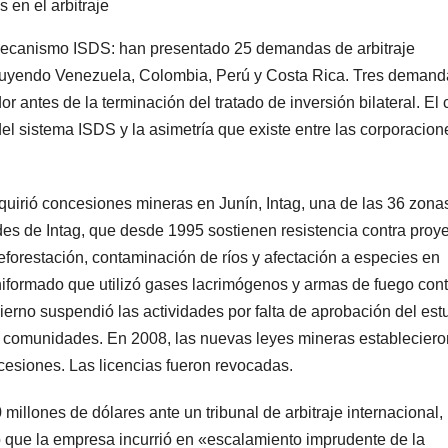
s en el arbitraje
mecanismo ISDS: han presentado 25 demandas de arbitraje
ncluyendo Venezuela, Colombia, Perú y Costa Rica. Tres deman
antes de la terminación del tratado de inversión bilateral. El
el sistema ISDS y la asimetría que existe entre las corporacion
irió concesiones mineras en Junín, Intag, una de las 36 zona
es de Intag, que desde 1995 sostienen resistencia contra proy
eforestación, contaminación de ríos y afectación a especies en
iformado que utilizó gases lacrimógenos y armas de fuego cont
ierno suspendió las actividades por falta de aprobación del est
s comunidades. En 2008, las nuevas leyes mineras estableciero
cesiones. Las licencias fueron revocadas.
lones de dólares ante un tribunal de arbitraje internacional,
ió que la empresa incurrió en «escalamiento imprudente de la