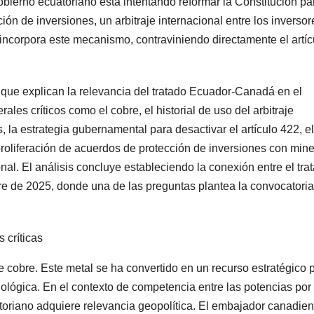
ierno ecuatoriano está intentando reformar la Constitución pa
ón de inversiones, un arbitraje internacional entre los inversor
 incorpora este mecanismo, contraviniendo directamente el artíc
ue explican la relevancia del tratado Ecuador-Canadá en el
ales críticos como el cobre, el historial de uso del arbitraje
 la estrategia gubernamental para desactivar el artículo 422, el
roliferación de acuerdos de protección de inversiones con min
al. El análisis concluye estableciendo la conexión entre el tra
re de 2025, donde una de las preguntas plantea la convocatoria
 críticas
cobre. Este metal se ha convertido en un recurso estratégico 
nológica. En el contexto de competencia entre las potencias por 
cuatoriano adquiere relevancia geopolítica. El embajador canadie