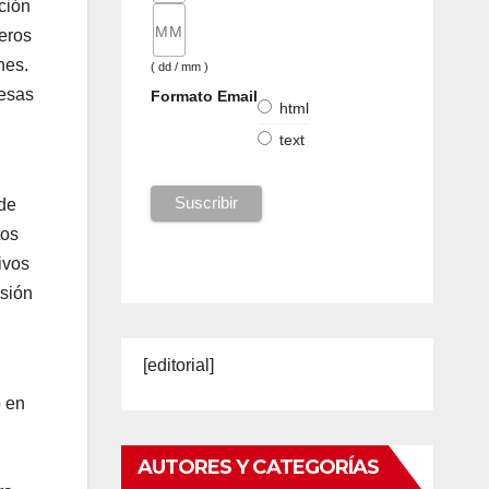
ción
jeros
nes.
( dd / mm )
resas
Formato Email
html
text
 de
tos
ivos
rsión
[editorial]
ó en
AUTORES Y CATEGORÍAS