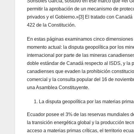
Sonsoles García, sostuvo en ese marco que «el Gob
permitir la aprobación de un mecanismo de protecci
privados y el Gobierno.»[3] El tratado con Canadá
422 de la Constitución.
En estas páginas examinamos cinco dimensiones q
momento actual: la disputa geopolítica por los miner
internacional por parte de las mineras canadienses,
doble estándar de Canadá respecto al ISDS, y la p
canadienses que evaden la prohibición constitucion
comercial y la consulta popular del 16 de noviemb
una Asamblea Constituyente.
La disputa geopolítica por las materias primas
Ecuador posee el 3% de las reservas mundiales de 
la transición energética global y la producción tec
acceso a materias primas críticas, el territorio e