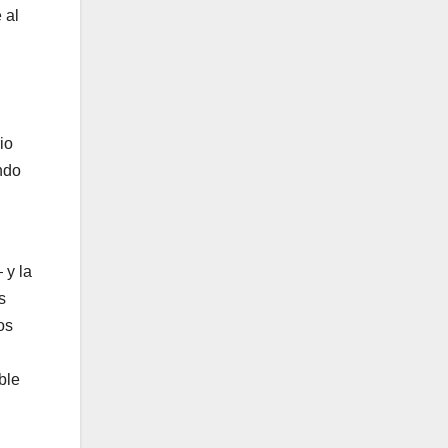
 al
io
ndo
l
 y la
s
os
ble