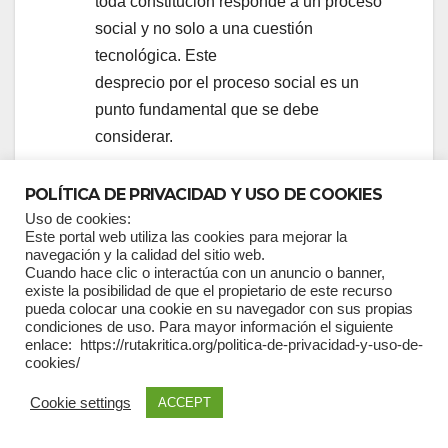
toda constitución responde a un proceso
social y no solo a una cuestión
tecnológica. Este
desprecio por el proceso social es un
punto fundamental que se debe
considerar.
¿Qué se quiere cambiar de la
POLÍTICA DE PRIVACIDAD Y USO DE COOKIES
Constitución de 2008?
Uso de cookies:
Aunque el Presidente de la República y
Este portal web utiliza las cookies para mejorar la
navegación y la calidad del sitio web.
sus ministros y voceros no han explicado
Cuando hace clic o interactúa con un anuncio o banner,
con
existe la posibilidad de que el propietario de este recurso
pueda colocar una cookie en su navegador con sus propias
claridad cuáles son las modificaciones
condiciones de uso. Para mayor información el siguiente
que pretenderían en una nueva
enlace: https://rutakritica.org/politica-de-privacidad-y-uso-de-
cookies/
constitución, a
partir de declaraciones públicas, es
Cookie settings
ACCEPT
posible comprender qué aspectos buscan