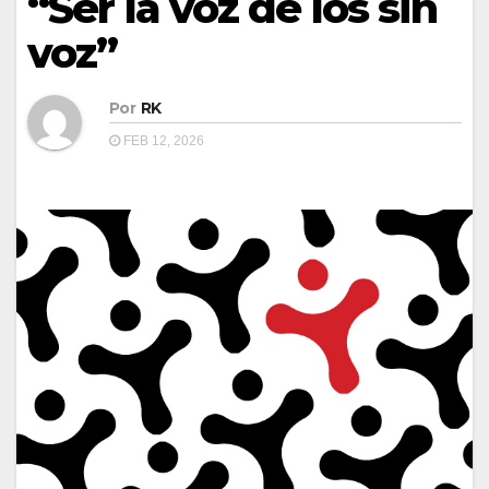
“Ser la voz de los sin
voz”
Por
RK
FEB 12, 2026