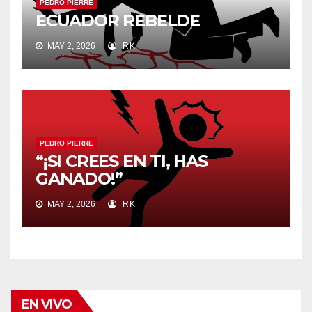
PEDRO PIERRE
ECUADOR REBELDE
MAY 2, 2026
RK
PEDRO PIERRE
“¡SI CREES EN TI, HAS
GANADO!”
MAY 2, 2026
RK
EN VIVO