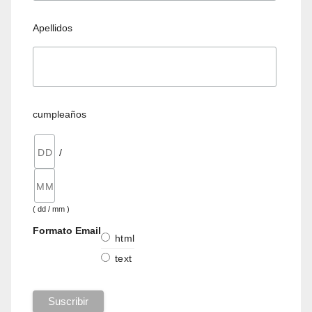
Apellidos
cumpleaños
/
( dd / mm )
Formato Email
html
text