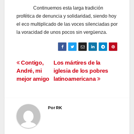
Continuemos esta larga tradición
profética de denuncia y solidaridad, siendo hoy
el eco multiplicado de las voces silenciadas por
la voracidad de unos pocos sin vergüenza.
Navegación
Contigo,
Los mártires de la
André, mi
iglesia de los pobres
de
mejor amigo
latinoamericana
entradas
Por
RK