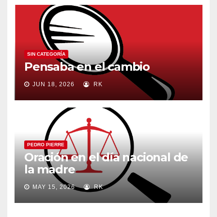
SIN CATEGORÍA
Pensaba en el cambio
JUN 18, 2026
RK
PEDRO PIERRE
Oración en el día nacional de
la madre
MAY 15, 2026
RK