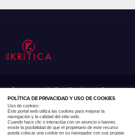
Funciona gracias a WordPress
|
Tema: Newsup de
Themeansar
POLÍTICA DE PRIVACIDAD Y USO DE COOKIES
Uso de cookies:
Mantenido por: Proyelink
Este portal web utiliza las cookies para mejorar la
navegación y la calidad del sitio web.
Cuando hace clic o interactúa con un anuncio o banner,
Home
Análisis
Carrito RK
Contactos
Documental
Gracias !
existe la posibilidad de que el propietario de este recurso
pueda colocar una cookie en su navegador con sus propias