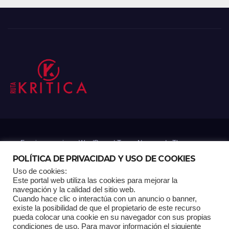
Funciona gracias a WordPress
|
Tema: Newsup de
Themeansar
POLÍTICA DE PRIVACIDAD Y USO DE COOKIES
Uso de cookies:
Mantenido por: Proyelink
Este portal web utiliza las cookies para mejorar la
navegación y la calidad del sitio web.
Cuando hace clic o interactúa con un anuncio o banner,
Home
Análisis
Carrito RK
Contactos
Documental
Gracias !
existe la posibilidad de que el propietario de este recurso
pueda colocar una cookie en su navegador con sus propias
condiciones de uso. Para mayor información el siguiente
Multimedia
Página de ejemplo
Pagina Principal
Pago