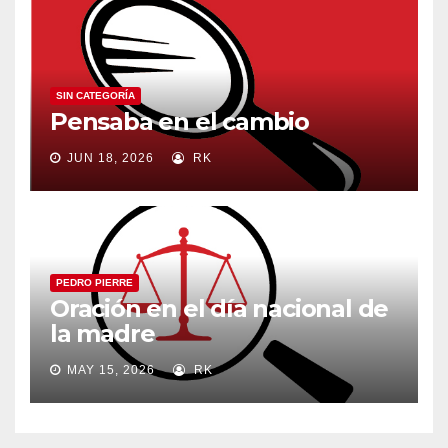
SIN CATEGORÍA
Pensaba en el cambio
JUN 18, 2026
RK
PEDRO PIERRE
Oración en el día nacional de
la madre
MAY 15, 2026
RK