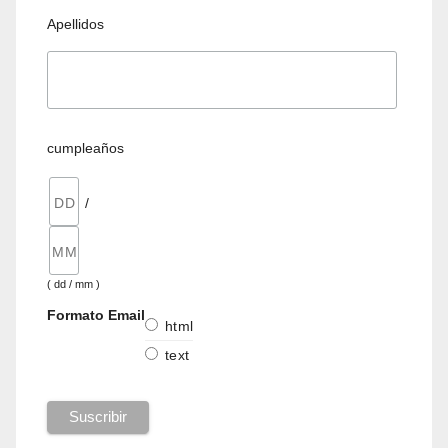
Apellidos
cumpleaños
/
( dd / mm )
Formato Email
html
text