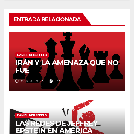
ENTRADA RELACIONADA
DANIEL KERSFFELD
IRÁN Y LA AMENAZA QUE NO
FUE
MAR 20, 2026
RK
DANIEL KERSFFELD
LAS REDES DE JEFFREY
EPSTEIN EN AMÉRICA