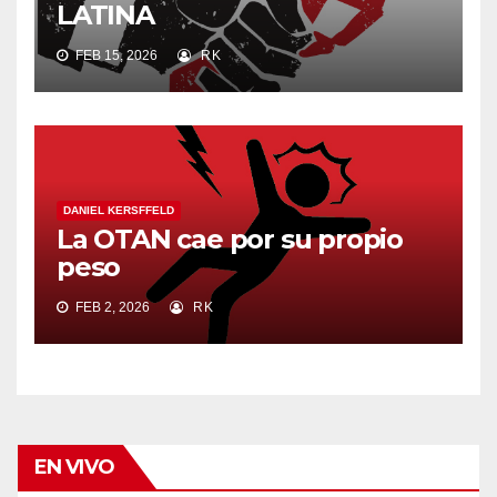
LATINA
FEB 15, 2026
RK
DANIEL KERSFFELD
La OTAN cae por su propio
peso
FEB 2, 2026
RK
EN VIVO