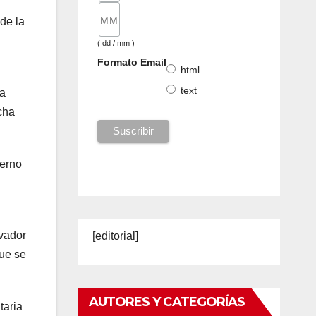
 de la
( dd / mm )
Formato Email
html
text
la
cha
ierno
rvador
[editorial]
que se
AUTORES Y CATEGORÍAS
taria