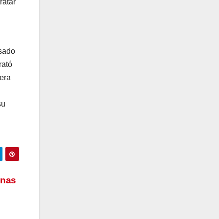
ratar
nsado
rató
ñera
su
unas