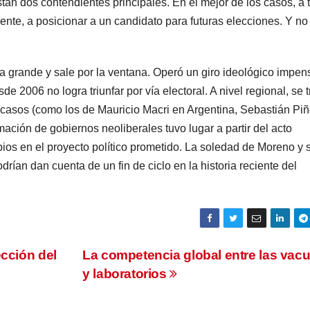
n dos contendientes principales. En el mejor de los casos, a t
nte, a posicionar a un candidato para futuras elecciones. Y no
ta grande y sale por la ventana. Operó un giro ideológico impe
e 2006 no logra triunfar por vía electoral. A nivel regional, se t
 casos (como los de Mauricio Macri en Argentina, Sebastián Pi
ación de gobiernos neoliberales tuvo lugar a partir del acto
ios en el proyecto político prometido. La soledad de Moreno y 
drían dan cuenta de un fin de ciclo en la historia reciente del
ección del
La competencia global entre las vac
y laboratorios