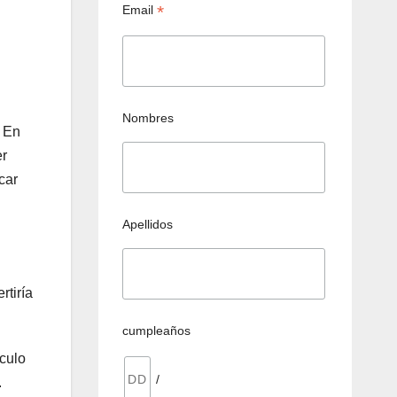
*
Email
Nombres
. En
er
car
Apellidos
rtiría
cumpleaños
sculo
/
.