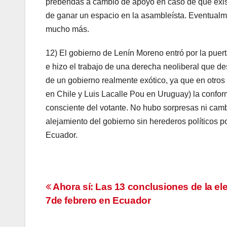
prebendas a cambio de apoyo en caso de que exista
de ganar un espacio en la asambleísta. Eventualme
mucho más.
12) El gobierno de Lenín Moreno entró por la puer
e hizo el trabajo de una derecha neoliberal que desd
de un gobierno realmente exótico, ya que en otros
en Chile y Luis Lacalle Pou en Uruguay) la conform
consciente del votante. No hubo sorpresas ni camb
alejamiento del gobierno sin herederos políticos po
Ecuador.
Navegación
Ahora sí: Las 13 conclusiones de la el
7de febrero en Ecuador
de
entradas