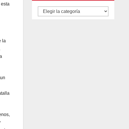
 esta
Autores
y
categorías
 la
a
a
 un
talla
enos,
y