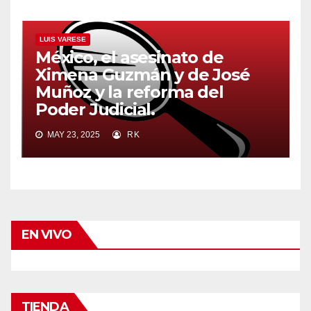
LUIS VARESE
México, el asesinato de
Ximena Guzmán y de José
Muñoz y la reforma del
Poder Judicial.
MAY 23, 2025
RK
EN VIVO
TIENDA