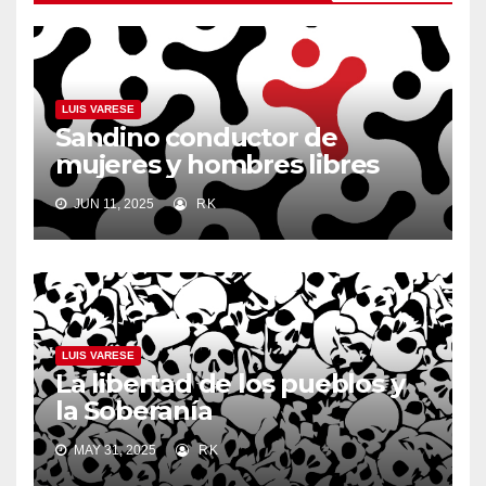
LUIS VARESE
Sandino conductor de
mujeres y hombres libres
JUN 11, 2025
RK
LUIS VARESE
La libertad de los pueblos y
la Soberanía
MAY 31, 2025
RK