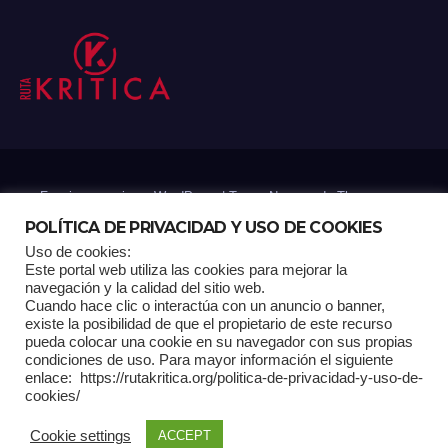
Funciona gracias a WordPress
|
Tema: Newsup de
Themeansar
POLÍTICA DE PRIVACIDAD Y USO DE COOKIES
Uso de cookies:
Mantenido por: Proyelink
Este portal web utiliza las cookies para mejorar la
navegación y la calidad del sitio web.
Cuando hace clic o interactúa con un anuncio o banner,
Home
Análisis
Carrito RK
Contactos
Documental
Gracias !
existe la posibilidad de que el propietario de este recurso
pueda colocar una cookie en su navegador con sus propias
condiciones de uso. Para mayor información el siguiente
Multimedia
Página de ejemplo
Pagina Principal
Pago
enlace: https://rutakritica.org/politica-de-privacidad-y-uso-de-
cookies/
POLÍTICA DE PRIVACIDAD Y USO DE COOKIES
Cookie settings
ACCEPT