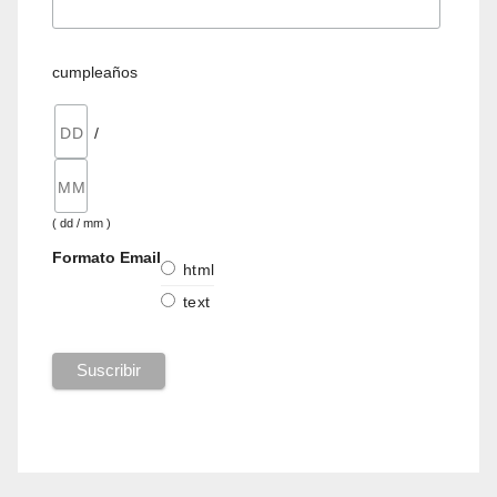
cumpleaños
/
( dd / mm )
Formato Email
html
text