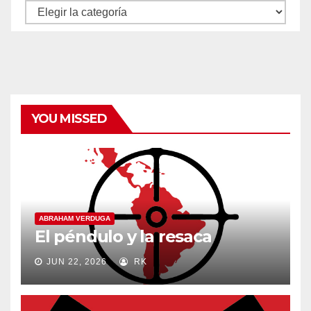
Autores
y
categorías
YOU MISSED
ABRAHAM VERDUGA
El péndulo y la resaca
JUN 22, 2026
RK