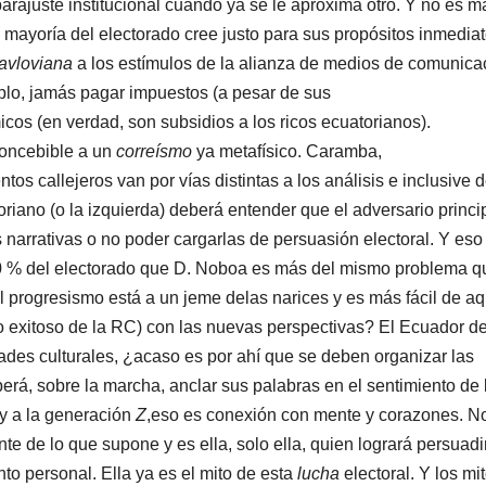
arajuste institucional cuando ya se le aproxima otro. Y no es m
a mayoría del electorado cree justo para sus propósitos inmediat
avloviana
a los estímulos de la alianza de medios de comunica
mplo, jamás pagar impuestos (a pesar de sus
icos (en verdad, son subsidios a los ricos ecuatorianos).
nconcebible a un
correísmo
ya metafísico. Caramba,
ntos callejeros van por vías distintas a los análisis e inclusive d
oriano (o la izquierda) deberá entender que el adversario princi
 narrativas o no poder cargarlas de persuasión electoral. Y eso
 % del electorado que D. Noboa es más del mismo problema q
l progresismo está a un jeme delas narices y es más fácil de aq
 exitoso de la RC) con las nuevas perspectivas? El Ecuador d
idades culturales, ¿acaso es por ahí que se deben organizar las
erá, sobre la marcha, anclar sus palabras en el sentimiento de 
y a la generación
Z
,eso es conexión con mente y corazones. N
te de lo que supone y es ella, solo ella, quien logrará persuadir
o personal. Ella ya es el mito de esta
lucha
electoral. Y los mi