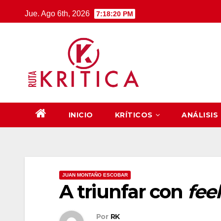
Saltar
Jue. Ago 6th, 2026
7:18:21 PM
al
contenido
INICIO
KRÍTICOS
ANÁLISIS
JUAN MONTAÑO ESCOBAR
A triunfar con
fee
Por
RK