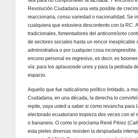
sea para no comprometer la fachada. Y encontró en
Revolución Ciudadana una veta posible de crecimie
reaccionaria, consu variedad o nacionalidad. Se i
cualquiera que estuviera descontento con la RC. 
tradicionales, fomentadores del
anticorreísmo
cont
de sectores sociales hasta un rencor inexplicable 
administrativa o por cualquier cosa incompresible. 
encono personal es regresivo, es decir, es boomer
vía: para los aplausosde unos y para la pedrada de
espacio.
​Aquello que fue radicalismo político limitado, a
Ciudadana, en una década, la derecha lo convirtió
repite, vaya usted a saber si como revancha para la
electorado ecuatoriano tropieza dos veces con el 
o bananero. O como lo proclama René Pérez (
Cal
esta pieles diversas resisten la despiadada inte