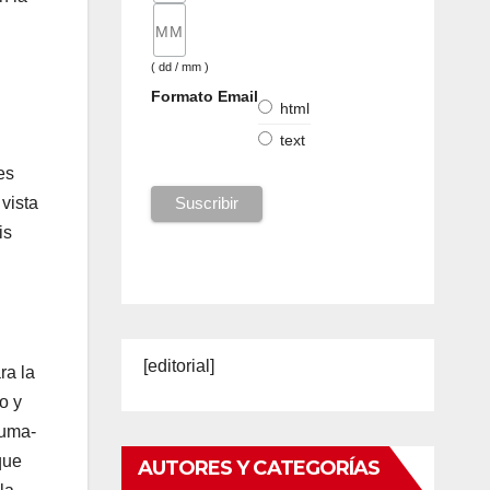
( dd / mm )
Formato Email
html
text
es
vista
is
[editorial]
ra la
o y
luma-
que
AUTORES Y CATEGORÍAS