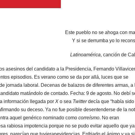
Este pueblo no se ahoga con ma
Y si se derrumba yo lo recons
Latinoamérica
, canción de Cal
 los asesinos del candidato a la Presidencia, Fernando Villavice
entos episodios. Es verano como se da por allá, luces que se
n de jornada laboral. Decenas de balazos de diferentes armas, a 
candidato matándolo de contado. Fecha: 9 de agosto. No debí se
la información llegada por
X
o sea
Twitter
decía que “había sido
firmando su deceso. Ya no fue posible desentenderse de la not
contra aquel genérico nominado como
correísmo
. No eran
r esa rabiosa impotencia porque no se pudo evitar aquello que ya
res, parecían que tuvieranevidencias. Enfriado el ánimo y ya si