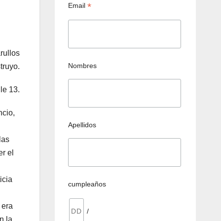
*
Email
rullos
Nombres
truyo.
le 13.
ncio,
Apellidos
las
r el
icia
cumpleaños
 era
/
n la