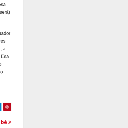
esa
será)
cuador
ces
, a
. Esa
o
io
mbé