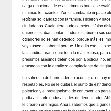
carga emocional de esas primeras horas, se eval
mínimas fehacientes. Yen el cambiante impacto ele
legítima solidaridad con la familia. Hicieron y ha
ciudadanos. Cualquiera pudo cometer el falso dis
quienes estaban contaminados escribieron sus cond
odiadores no se han detenido, porque más les impor
vaya usted a saber el porqué. Un odio exquisito se
las candidaturas, sobre toda la más exitosa, para 
presuntos asesinos detenidos por la policía, no, e
eructados con la gentileza complaciente del tingl
​La salmodia de barrio adentro aconseja: “no hay 
respetables. No se le quitará el punto de estriden
polémica y el protagonismo de controvertido perseg
podía aplicarle dudosas artes de denunciador. Ahí
le crearon enemigos. Ahora sabemos que alguno