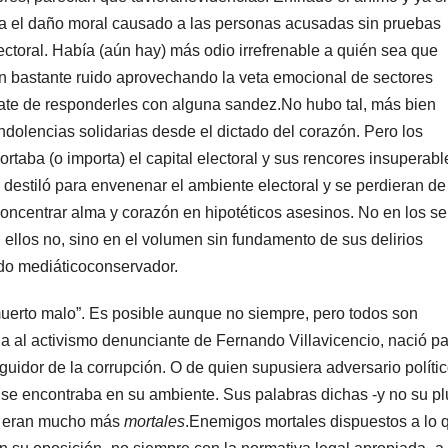
úa el daño moral causado a las personas acusadas sin pruebas
ctoral. Había (aún hay) más odio irrefrenable a quién sea que
cen bastante ruido aprovechando la veta emocional de sectores
late de responderles con alguna sandez.No hubo tal, más bien
olencias solidarias desde el dictado del corazón. Pero los
taba (o importa) el capital electoral y sus rencores insuperabl
 destiló para envenenar el ambiente electoral y se perdieran de 
concentrar alma y corazón en hipotéticos asesinos. No en los se
n ellos no, sino en el volumen sin fundamento de sus delirios
ado mediáticoconservador.
muerto malo”. Es posible aunque no siempre, pero todos son
cia al activismo denunciante de Fernando Villavicencio, nació pa
uidor de la corrupción. O de quien supusiera adversario polític
 se encontraba en su ambiente. Sus palabras dichas -y no su p
s eran mucho más
mortales
.Enemigos mortales dispuestos a lo 