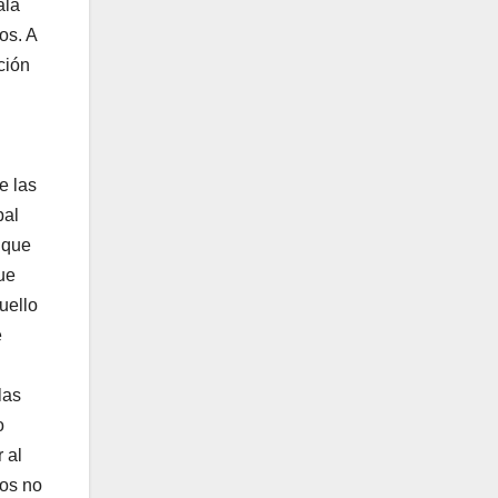
ala
os. A
ción
e las
pal
 que
ue
uello
e
las
o
 al
tos no