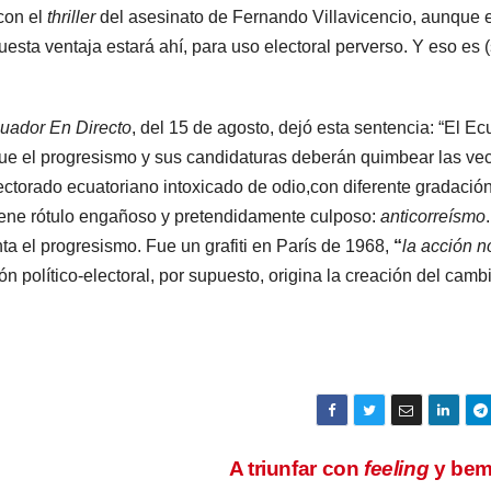
 con el
thriller
del asesinato de Fernando Villavicencio, aunque 
sta ventaja estará ahí, para uso electoral perverso. Y eso es (
uador En Directo
, del 15 de agosto, dejó esta sentencia: “El E
que el progresismo y sus candidaturas deberán quimbear las ve
ctorado ecuatoriano intoxicado de odio,con diferente gradación
a tiene rótulo engañoso y pretendidamente culposo:
anticorreísmo
ta el progresismo. Fue un grafiti en París de 1968,
“
l
a acción n
ión político-electoral, por supuesto, origina la creación del camb
A triunfar con
feeling
y be