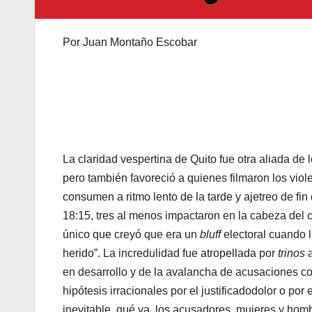
Por Juan Montaño Escobar
​La claridad vespertina de Quito fue otra aliada de
pero también favoreció a quienes filmaron los viol
consumen a ritmo lento de la tarde y ajetreo de fi
18:15, tres al menos impactaron en la cabeza del 
único que creyó que era un
bluff
electoral cuando 
herido”. La incredulidad fue atropellada por
trinos
a
en desarrollo y de la avalancha de acusaciones 
hipótesis irracionales por el justificadodolor o po
inevitable, qué va, los acusadores, mujeres y homb