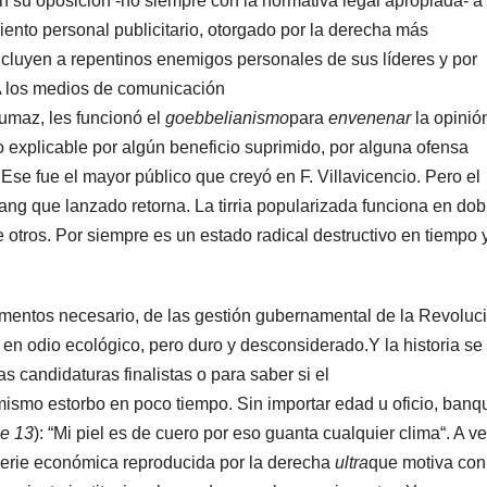
 su oposición -no siempre con la normativa legal apropiada- a 
nto personal publicitario, otorgado por la derecha más
ncluyen a repentinos enemigos personales de sus líderes y por
A los medios de comunicación
umaz, les funcionó el
go
e
bbelianismo
para
envenenar
la opinió
o explicable por algún beneficio suprimido, por alguna ofensa
Ese fue el mayor público que creyó en F. Villavicencio. Pero el
ang que lanzado retorna. La tirria popularizada funciona en dob
 otros. Por siempre es un estado radical destructivo en tiempo 
 momentos necesario, de las gestión gubernamental de la Revoluc
 en odio ecológico, pero duro y desconsiderado.Y la historia se
s candidaturas finalistas o para saber si el
mismo estorbo en poco tiempo. Sin importar edad u oficio, banq
le 13
): “Mi piel es de cuero por eso guanta cualquier clima“. A ve
mperie económica reproducida por la derecha
ultra
que motiva con