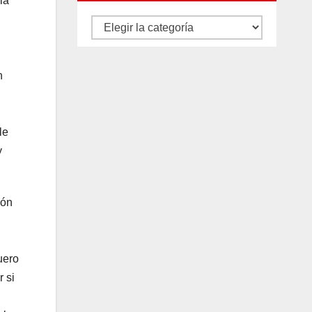
la
Autores
y
categorías
n
le
y
ión
uero
r si