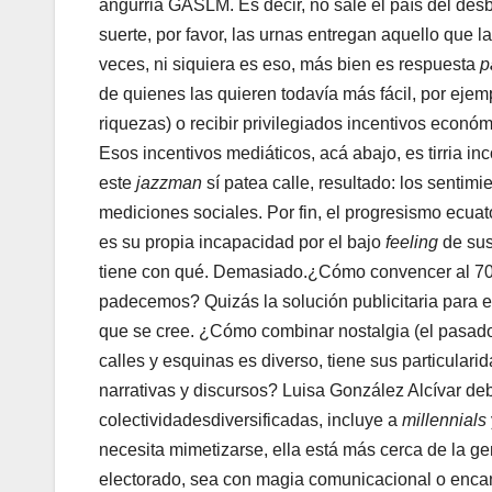
angurria GASLM. Es decir, no sale el país del desb
suerte, por favor, las urnas entregan aquello que l
veces, ni siquiera es eso, más bien es respuesta
p
de quienes las quieren todavía más fácil, por eje
riquezas) o recibir privilegiados incentivos económ
Esos incentivos mediáticos, acá abajo, es tirria i
este
jazzman
sí patea calle, resultado: los sentimie
mediciones sociales. Por fin, el progresismo ecuat
es su propia incapacidad por el bajo
feeling
de sus
tiene con qué. Demasiado.¿Cómo convencer al 70
padecemos? Quizás la solución publicitaria para e
que se cree. ¿Cómo combinar nostalgia (el pasado
calles y esquinas es diverso, tiene sus particular
narrativas y discursos? Luisa González Alcívar deb
colectividadesdiversificadas, incluye a
millennials
necesita mimetizarse, ella está más cerca de la gen
electorado, sea con magia comunicacional o encant