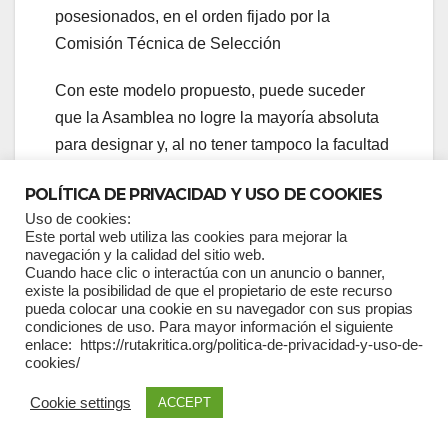
posesionados, en el orden fijado por la
Comisión Técnica de Selección
Con este modelo propuesto, puede suceder
que la Asamblea no logre la mayoría absoluta
para designar y, al no tener tampoco la facultad
de rechazar, en 90 días se entenderán
POLÍTICA DE PRIVACIDAD Y USO DE COOKIES
designados a quienes hayan sido nominados
Uso de cookies:
por las comisiones técnicas de selección, que,
Este portal web utiliza las cookies para mejorar la
a su vez, son nombradas por las funciones del
navegación y la calidad del sitio web.
Cuando hace clic o interactúa con un anuncio o banner,
Estado, con lo cual, en lugar de ganar en
existe la posibilidad de que el propietario de este recurso
independencia y transparencia, las
pueda colocar una cookie en su navegador con sus propias
condiciones de uso. Para mayor información el siguiente
nominaciones responderán a acuerdos y
enlace: https://rutakritica.org/politica-de-privacidad-y-uso-de-
negociaciones políticas.
cookies/
Cookie settings
ACCEPT
En el caso del nombramiento de
Superintendentes y Procurador las ternas