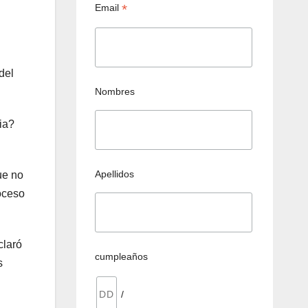
*
Email
del
Nombres
ia?
Apellidos
ue no
oceso
claró
cumpleaños
s
/