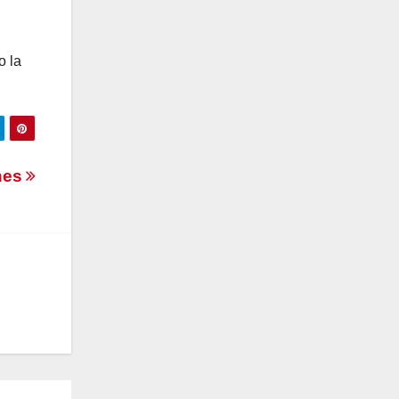
o la
nes