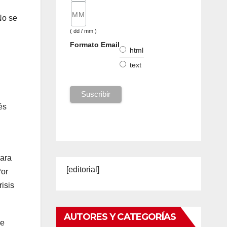
No se
( dd / mm )
Formato Email
html
text
és
para
[editorial]
Por
isis
AUTORES Y CATEGORÍAS
ue