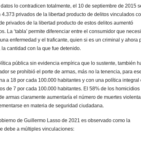
 datos lo contradicen totalmente, el 10 de septiembre de 2015 s
n 4.373 privados de la libertad producto de delitos vinculados co
de privados de la libertad producto de estos delitos aumentó
. La ‘tabla’ permite diferenciar entre el consumidor que necesi
una enfermedad y el traficante, quien si es un criminal y ahora
a cantidad con la que fue detenido.
tica pública sin evidencia empírica que lo sustente, también h
dor se prohibió el porte de armas, más no la tenencia, para es
na a 18 por cada 100.000 habitantes y con una política integral
os de 7 por cada 100.000 habitantes. El 58% de los homicidios
e de armas claramente aumentaría el número de muertes violenta
plementarse en materia de seguridad ciudadana.
 gobierno de Guillermo Lasso de 2021 es observado como la
e debe a múltiples vinculaciones: