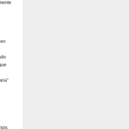
amente
úen
ado
que
ria”
ísos