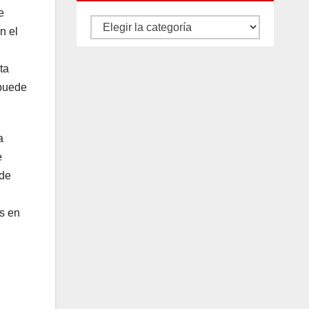
e
Autores
n el
y
categorías
ta
 puede
a
e
 de
s en