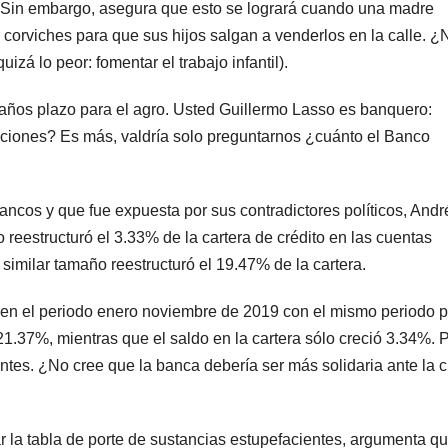
in embargo, asegura que esto se logrará cuando una madre
orviches para que sus hijos salgan a venderlos en la calle. ¿
izá lo peor: fomentar el trabajo infantil).
30 años plazo para el agro. Usted Guillermo Lasso es banquero:
iciones? Es más, valdría solo preguntarnos ¿cuánto el Banco
ncos y que fue expuesta por sus contradictores políticos, Andr
reestructuró el 3.33% de la cartera de crédito en las cuentas
similar tamaño reestructuró el 19.47% de la cartera.
s en el periodo enero noviembre de 2019 con el mismo periodo 
1.37%, mientras que el saldo en la cartera sólo creció 3.34%. 
tes. ¿No cree que la banca debería ser más solidaria ante la cr
r la tabla de porte de sustancias estupefacientes, argumenta q