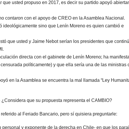
 que usted propuso en 2017, es decir su partido apoyó abiert
no contaron con el apoyo de CREO en la Asamblea Nacional.
ió ideológicamente sino que Lenín Moreno es quien cambió e
tó que usted y Jaime Nebot serían los presidentes que contin
I.
nculación directa con el gabinete de Lenín Moreno; ha manifest
nsurada políticamente) y que ella sería una de las ministras 
yó en la Asamblea se encuentra la mal llamada “Ley Humanita
so ¿Considera que su propuesta representa el CAMBIO?
eferido al Feriado Bancario, pero sí quisiera preguntarle:
personal y exponente de la derecha en Chile- en que los para