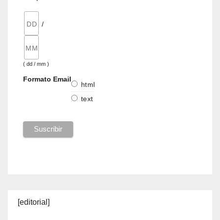
/
( dd / mm )
Formato Email
html
text
[editorial]