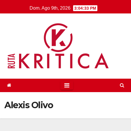
Saltar
Dom. Ago 9th, 2026
3:04:33 PM
al
contenido
Alexis Olivo