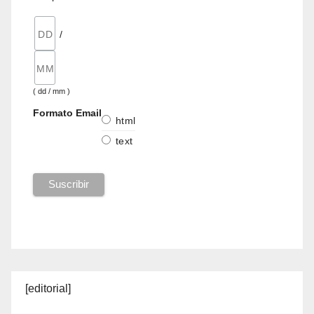
/
( dd / mm )
Formato Email
html
text
[editorial]