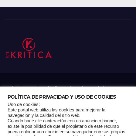
Funciona gracias a WordPress
|
Tema: Newsup de
Themeansar
POLÍTICA DE PRIVACIDAD Y USO DE COOKIES
Uso de cookies:
Mantenido por: Proyelink
Este portal web utiliza las cookies para mejorar la
navegación y la calidad del sitio web.
Cuando hace clic o interactúa con un anuncio o banner,
Home
Análisis
Carrito RK
Contactos
Documental
Gracias !
existe la posibilidad de que el propietario de este recurso
pueda colocar una cookie en su navegador con sus propias