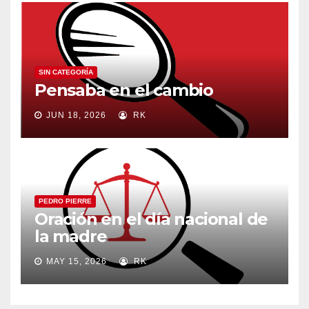
SIN CATEGORÍA
Pensaba en el cambio
JUN 18, 2026
RK
PEDRO PIERRE
Oración en el día nacional de
la madre
MAY 15, 2026
RK