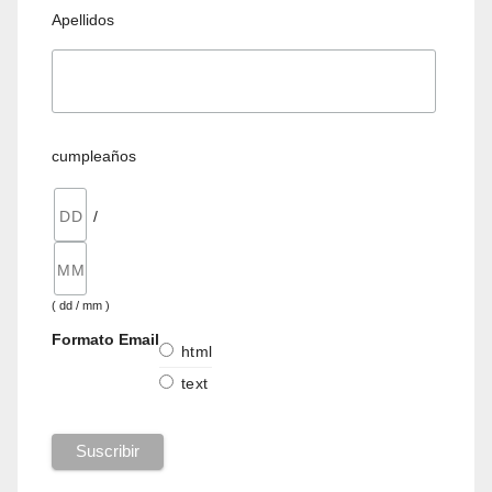
Apellidos
cumpleaños
/
( dd / mm )
Formato Email
html
text