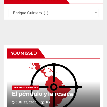
Autores
y
categorías
YOU MISSED
ABRAHAM VERDUGA
El péndulo y la resaca
JUN 22, 2026
RK