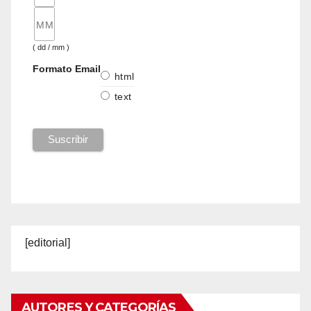
( dd / mm )
Formato Email
html
text
[editorial]
AUTORES Y CATEGORÍAS