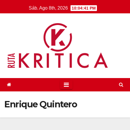
Saltar
Sáb. Ago 8th, 2026
10:04:41 PM
al
contenido
Enrique Quintero