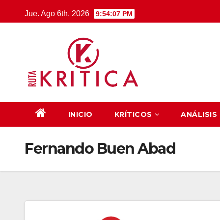
Saltar
Jue. Ago 6th, 2026
9:54:08 PM
al
contenido
INICIO
KRÍTICOS
ANÁLISIS
Fernando Buen Abad