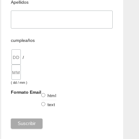
Apellidos
cumpleaños
/
( dd / mm )
Formato Email
html
text