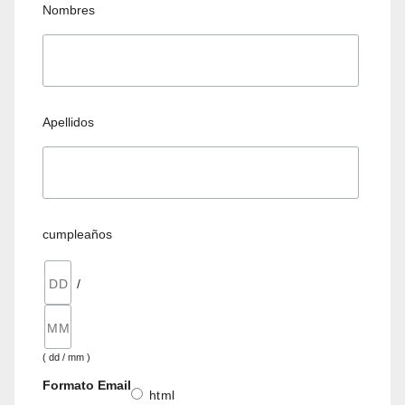
Nombres
Apellidos
cumpleaños
/
( dd / mm )
Formato Email
html