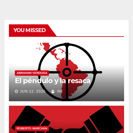
YOU MISSED
ABRAHAM VERDUGA
El péndulo y la resaca
JUN 22, 2026
RK
ROBERTO MARCHÁN