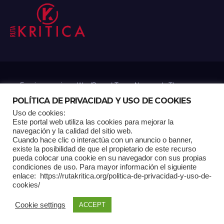
Funciona gracias a WordPress
|
Tema: Newsup de
Themeansar
POLÍTICA DE PRIVACIDAD Y USO DE COOKIES
Uso de cookies:
Mantenido por: Proyelink
Este portal web utiliza las cookies para mejorar la
navegación y la calidad del sitio web.
Cuando hace clic o interactúa con un anuncio o banner,
Home
Análisis
Carrito RK
Contactos
Documental
Gracias !
existe la posibilidad de que el propietario de este recurso
pueda colocar una cookie en su navegador con sus propias
condiciones de uso. Para mayor información el siguiente
Multimedia
Página de ejemplo
Pagina Principal
Pago
enlace: https://rutakritica.org/politica-de-privacidad-y-uso-de-
cookies/
POLÍTICA DE PRIVACIDAD Y USO DE COOKIES
Cookie settings
ACCEPT
Política Editorial
Tienda RK