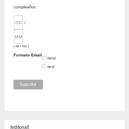
cumpleaños
/
( dd / mm )
Formato Email
html
text
[editorial]