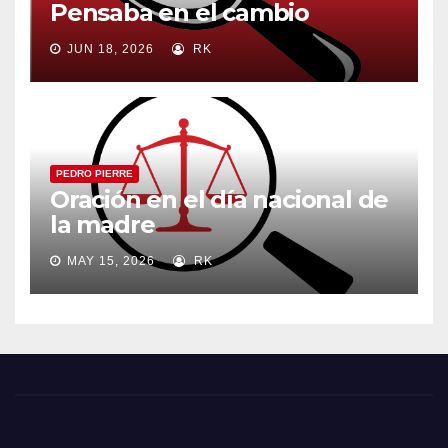
Pensaba en el cambio
JUN 18, 2026
RK
PEDRO PIERRE
Oración en el día nacional de
la madre
MAY 15, 2026
RK