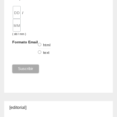
/
( dd / mm )
Formato Email
html
text
[editorial]