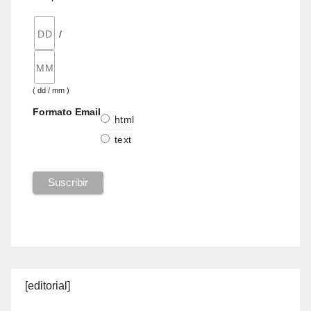
/
( dd / mm )
Formato Email
html
text
[editorial]