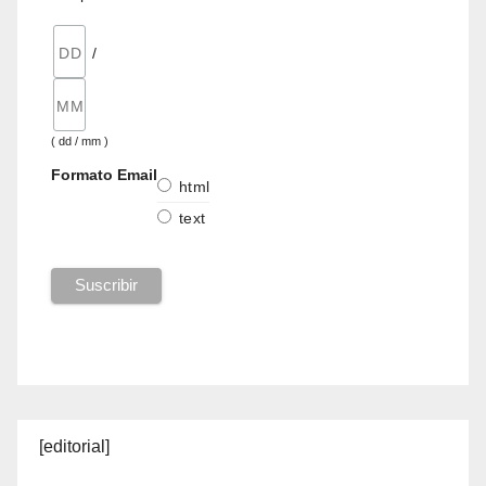
/
( dd / mm )
Formato Email
html
text
[editorial]