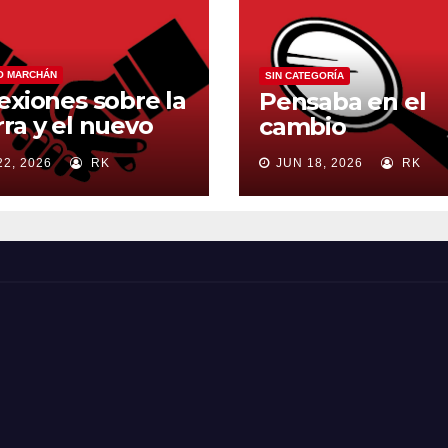
O MARCHÁN
SIN CATEGORÍA
exiones sobre la
Pensaba en el
ra y el nuevo
cambio
en mundial
22, 2026
RK
JUN 18, 2026
RK