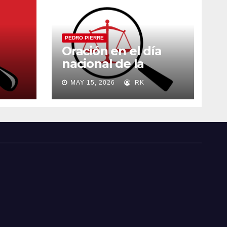
PEDRO PIERRE
Oración en el día
nacional de la
madre
MAY 15, 2026
RK