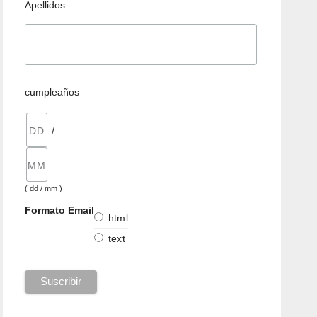
Apellidos
cumpleaños
/
( dd / mm )
Formato Email
html
text