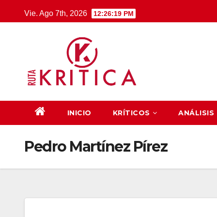
Saltar
Vie. Ago 7th, 2026
12:26:20 PM
al
contenido
INICIO
KRÍTICOS
ANÁLISIS
Pedro Martínez Pírez