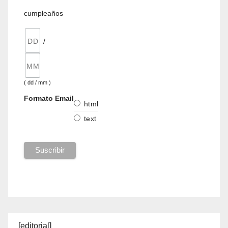
cumpleaños
/
( dd / mm )
Formato Email
html
text
[editorial]