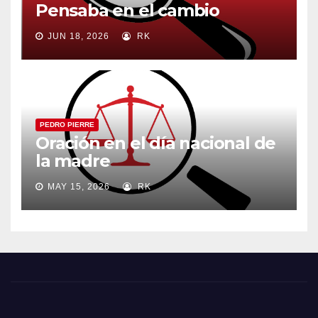
Pensaba en el cambio
JUN 18, 2026
RK
PEDRO PIERRE
Oración en el día nacional de
la madre
MAY 15, 2026
RK