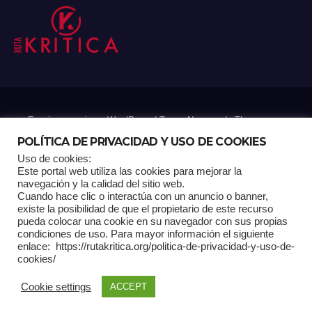
Funciona gracias a WordPress
|
Tema: Newsup de
Themeansar
POLÍTICA DE PRIVACIDAD Y USO DE COOKIES
Uso de cookies:
Mantenido por: Proyelink
Este portal web utiliza las cookies para mejorar la
navegación y la calidad del sitio web.
Cuando hace clic o interactúa con un anuncio o banner,
Home
Análisis
Carrito RK
Contactos
Documental
Gracias !
existe la posibilidad de que el propietario de este recurso
pueda colocar una cookie en su navegador con sus propias
condiciones de uso. Para mayor información el siguiente
Multimedia
Página de ejemplo
Pagina Principal
Pago
enlace: https://rutakritica.org/politica-de-privacidad-y-uso-de-
cookies/
POLÍTICA DE PRIVACIDAD Y USO DE COOKIES
Cookie settings
ACCEPT
Política Editorial
Tienda RK