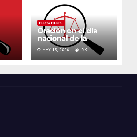
PEDRO PIERRE
Oración en el día
nacional de la
madre
MAY 15, 2026
RK