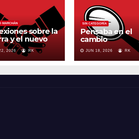
O MARCHÁN
SIN CATEGORÍA
exiones sobre la
Pensaba en el
ra y el nuevo
cambio
en mundial
22, 2026
RK
JUN 18, 2026
RK