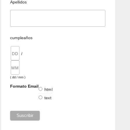
Apellidos
cumpleaños
/
( dd / mm )
Formato Email
html
text