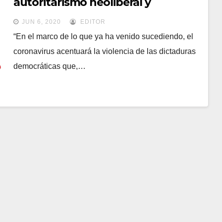
autoritarismo neoliberal y
revueltas populares en tiempos de
JUN 6, 2020
EDITOR
Covid-19
“En el marco de lo que ya ha venido sucediendo, el
coronavirus acentuará la violencia de las dictaduras
democráticas que,…