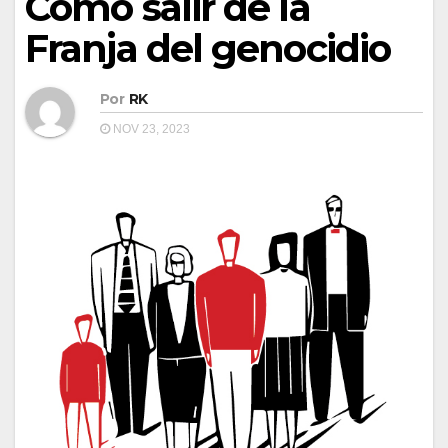
Cómo salir de l
a
Franja del genocidio
Por
RK
NOV 23, 2023