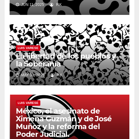
JUN 11, 2025
RK
LUIS VARESE
La libertad de los pueblos y
la Soberanía
MAY 31, 2025
RK
LUIS VARESE
México, el asesinato de
Ximena Guzmán y de José
Muñoz y la reforma del
Poder Judicial.