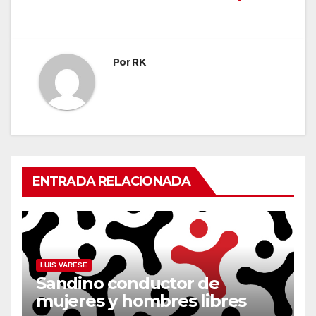
entradas
Por
RK
ENTRADA RELACIONADA
LUIS VARESE
Sandino conductor de
mujeres y hombres libres