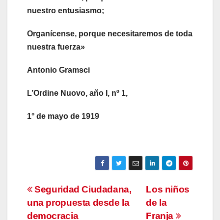
nuestro entusiasmo;
Organícense, porque necesitaremos de toda
nuestra fuerza»
Antonio Gramsci
L’Ordine
Nuovo
, año I,
nº
1,
1° de mayo de 1919
Navegación
Seguridad Ciudadana,
Los niños
una propuesta desde la
de la
de
democracia
Franja