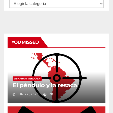
Autores
y
categorías
YOU MISSED
ABRAHAM VERDUGA
El péndulo y la resaca
JUN 22, 2026
RK