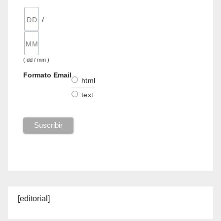
/
( dd / mm )
Formato Email
html
text
[editorial]