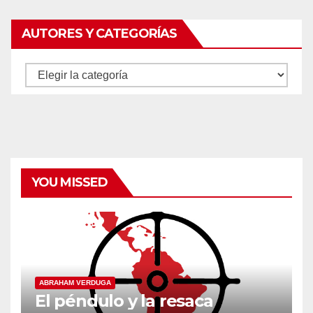
AUTORES Y CATEGORÍAS
Autores
y
categorías
YOU MISSED
ABRAHAM VERDUGA
El péndulo y la resaca