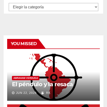
Autores
y
categorías
YOU MISSED
ABRAHAM VERDUGA
El péndulo y la resaca
JUN 22, 2026
RK