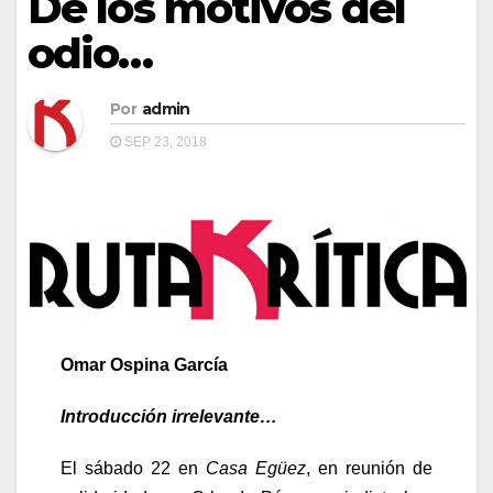
De los motivos del
odio…
Por
admin
SEP 23, 2018
Omar Ospina García
Introducción irrelevante…
El sábado 22 en
Casa Egüez
, en reunión de