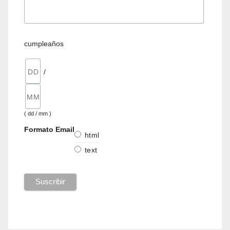
cumpleaños
/
( dd / mm )
Formato Email
html
text