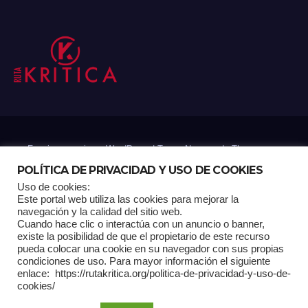
Funciona gracias a WordPress
|
Tema: Newsup de
Themeansar
POLÍTICA DE PRIVACIDAD Y USO DE COOKIES
Uso de cookies:
Mantenido por: Proyelink
Este portal web utiliza las cookies para mejorar la
navegación y la calidad del sitio web.
Cuando hace clic o interactúa con un anuncio o banner,
Home
Análisis
Carrito RK
Contactos
Documental
Gracias !
existe la posibilidad de que el propietario de este recurso
pueda colocar una cookie en su navegador con sus propias
condiciones de uso. Para mayor información el siguiente
Multimedia
Página de ejemplo
Pagina Principal
Pago
enlace: https://rutakritica.org/politica-de-privacidad-y-uso-de-
cookies/
POLÍTICA DE PRIVACIDAD Y USO DE COOKIES