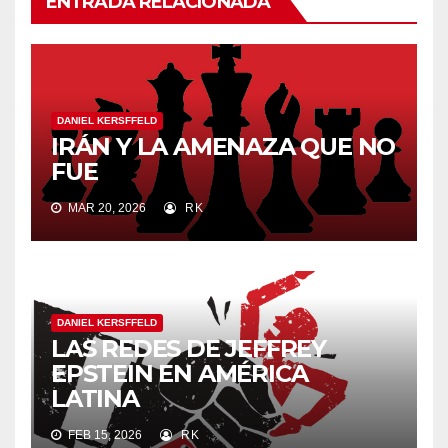
ENTRADA RELACIONADA
DANIEL KERSFFELD
IRÁN Y LA AMENAZA QUE NO
FUE
MAR 20, 2026
RK
DANIEL KERSFFELD
LAS REDES DE JEFFREY
EPSTEIN EN AMÉRICA
LATINA
FEB 15, 2026
RK