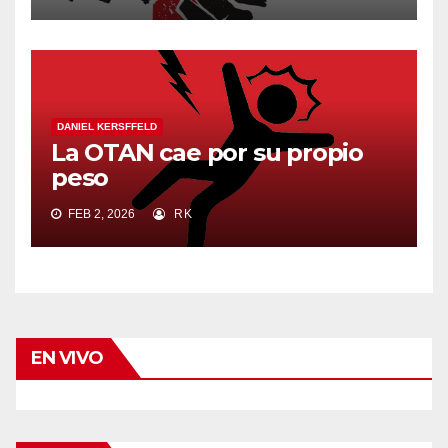
DANIEL KERSFFELD
La OTAN cae por su propio
peso
FEB 2, 2026
RK
EN VIVO