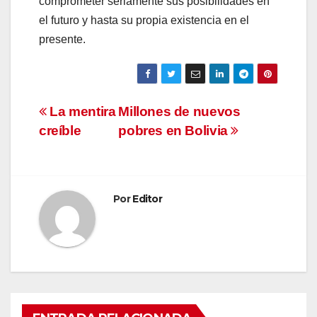
comprometer seriamente sus posibilidades en
el futuro y hasta su propia existencia en el
presente.
Navegación
La mentira
Millones de nuevos
creíble
pobres en Bolivia
de
entradas
Por
Editor