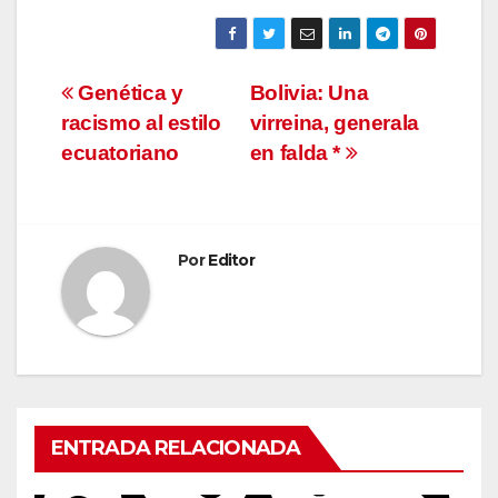
Navegación
Genética y
Bolivia: Una
racismo al estilo
virreina, generala
de
ecuatoriano
en falda *
entradas
Por
Editor
ENTRADA RELACIONADA