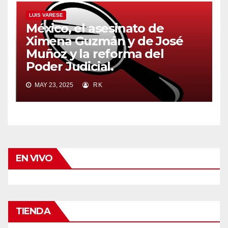
LUIS VARESE
México, el asesinato de
Ximena Guzmán y de José
Muñoz y la reforma del
Poder Judicial.
MAY 23, 2025
RK
EN VIVO
TIENDA