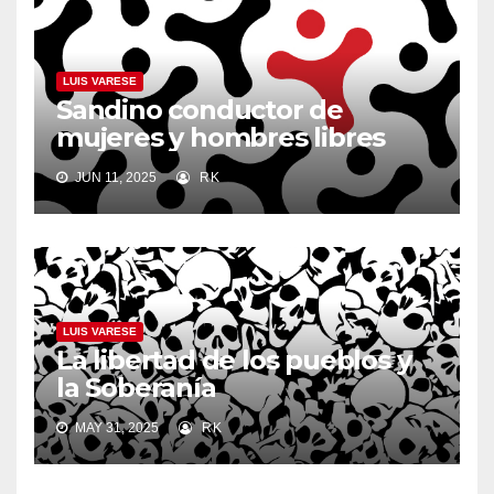
LUIS VARESE
Sandino conductor de
mujeres y hombres libres
JUN 11, 2025
RK
LUIS VARESE
La libertad de los pueblos y
la Soberanía
MAY 31, 2025
RK