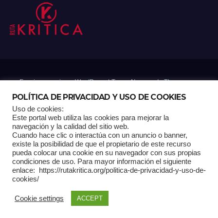
Funciona gracias a WordPress
|
Tema: Newsup de
Themeansar
POLÍTICA DE PRIVACIDAD Y USO DE COOKIES
Uso de cookies:
Mantenido por: Proyelink
Este portal web utiliza las cookies para mejorar la
navegación y la calidad del sitio web.
Cuando hace clic o interactúa con un anuncio o banner,
Home
Análisis
Carrito RK
Contactos
Documental
Gracias !
existe la posibilidad de que el propietario de este recurso
pueda colocar una cookie en su navegador con sus propias
condiciones de uso. Para mayor información el siguiente
Multimedia
Página de ejemplo
Pagina Principal
Pago
enlace: https://rutakritica.org/politica-de-privacidad-y-uso-de-
cookies/
POLÍTICA DE PRIVACIDAD Y USO DE COOKIES
Cookie settings
ACCEPT
Política Editorial
Tienda RK