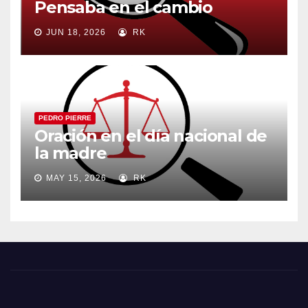
Pensaba en el cambio
JUN 18, 2026
RK
PEDRO PIERRE
Oración en el día nacional de
la madre
MAY 15, 2026
RK