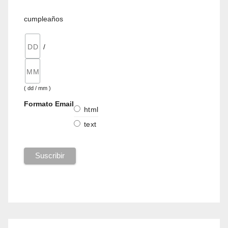
cumpleaños
/
( dd / mm )
Formato Email
html
text