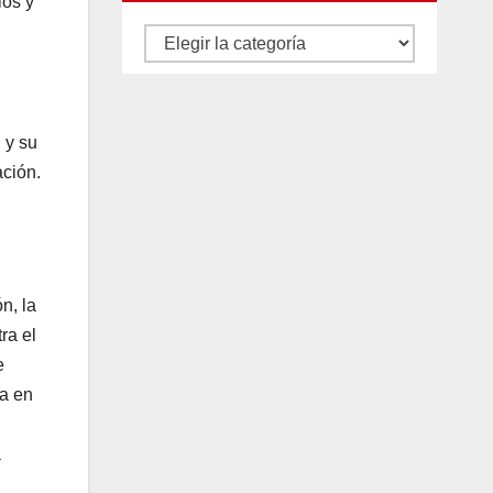
ios y
Autores
y
categorías
 y su
ación.
n, la
ra el
e
ja en
a