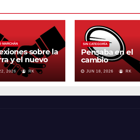
O MARCHÁN
SIN CATEGORÍA
exiones sobre la
Pensaba en el
ra y el nuevo
cambio
en mundial
22, 2026
RK
JUN 18, 2026
RK