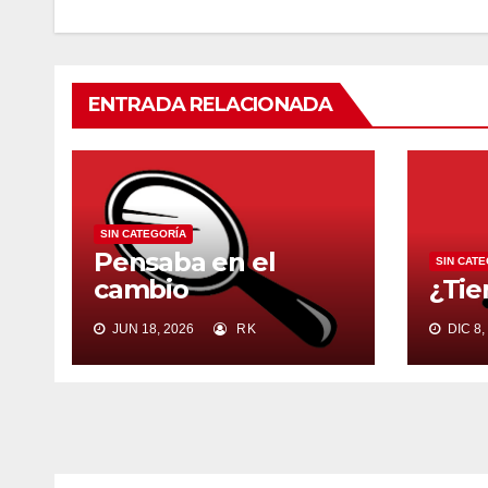
ENTRADA RELACIONADA
SIN CATEGORÍA
Pensaba en el
SIN CAT
cambio
¿Tie
JUN 18, 2026
RK
DIC 8,