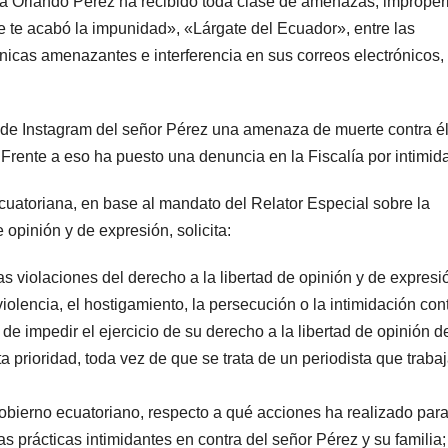
sta Orlando Pérez ha recibido toda clase de amenazas, improper
e te acabó la impunidad», «Lárgate del Ecuador», entre las
nicas amenazantes e interferencia en sus correos electrónicos,
a de Instagram del señor Pérez una amenaza de muerte contra él
. Frente a eso ha puesto una denuncia en la Fiscalía por intimid
Ecuatoriana, en base al mandato del Relator Especial sobre la
 opinión y de expresión, solicita:
as violaciones del derecho a la libertad de opinión y de expresió
iolencia, el hostigamiento, la persecución o la intimidación cont
 de impedir el ejercicio de su derecho a la libertad de opinión d
ta prioridad, toda vez de que se trata de un periodista que traba
 Gobierno ecuatoriano, respecto a qué acciones ha realizado par
s prácticas intimidantes en contra del señor Pérez y su familia;