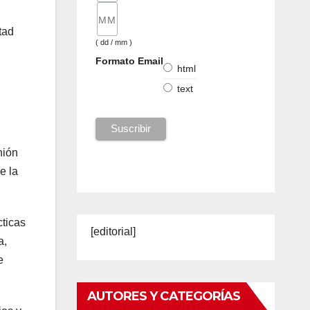
tad
( dd / mm )
Formato Email
html
text
nión
e la
cticas
[editorial]
a,
e
AUTORES Y CATEGORÍAS