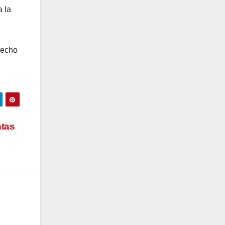
 la
recho
ntas