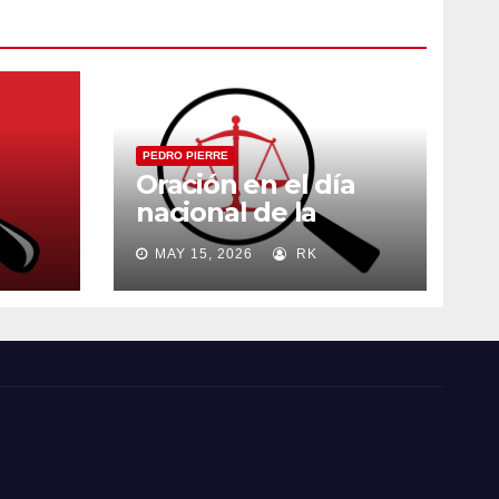
PEDRO PIERRE
Oración en el día
nacional de la
madre
MAY 15, 2026
RK