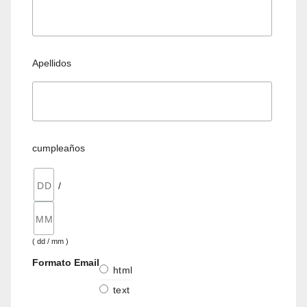
Apellidos
cumpleaños
/
( dd / mm )
Formato Email
html
text