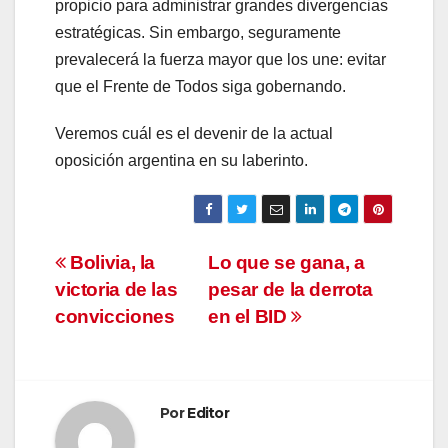
propicio para administrar grandes divergencias
estratégicas. Sin embargo, seguramente
prevalecerá la fuerza mayor que los une: evitar
que el Frente de Todos siga gobernando.
Veremos cuál es el devenir de la actual
oposición argentina en su laberinto.
Navegación
Bolivia, la
Lo que se gana, a
victoria de las
pesar de la derrota
de
convicciones
en el BID
entradas
Por
Editor