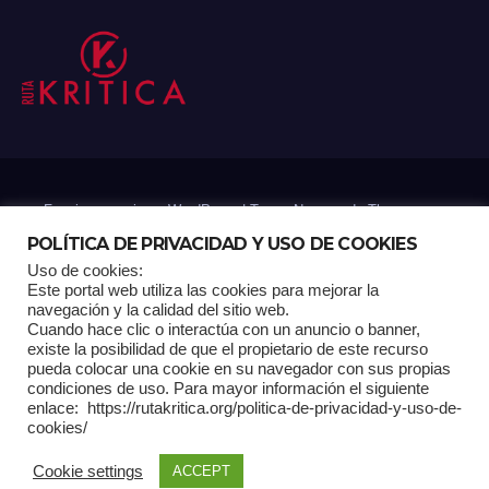
Funciona gracias a WordPress
|
Tema: Newsup de
Themeansar
POLÍTICA DE PRIVACIDAD Y USO DE COOKIES
Uso de cookies:
Mantenido por: Proyelink
Este portal web utiliza las cookies para mejorar la
navegación y la calidad del sitio web.
Cuando hace clic o interactúa con un anuncio o banner,
Home
Análisis
Carrito RK
Contactos
Documental
Gracias !
existe la posibilidad de que el propietario de este recurso
pueda colocar una cookie en su navegador con sus propias
condiciones de uso. Para mayor información el siguiente
Multimedia
Página de ejemplo
Pagina Principal
Pago
enlace: https://rutakritica.org/politica-de-privacidad-y-uso-de-
cookies/
POLÍTICA DE PRIVACIDAD Y USO DE COOKIES
Cookie settings
ACCEPT