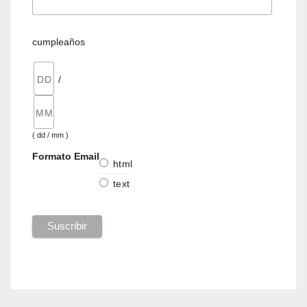
cumpleaños
/
( dd / mm )
Formato Email
html
text