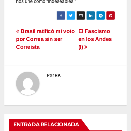
nos une como “indeseables.”
Navegación
Brasil ratificó mi voto
El Fascismo
por Correa sin ser
en los Andes
de
Correísta
(I)
entradas
Por
RK
ENTRADA RELACIONADA