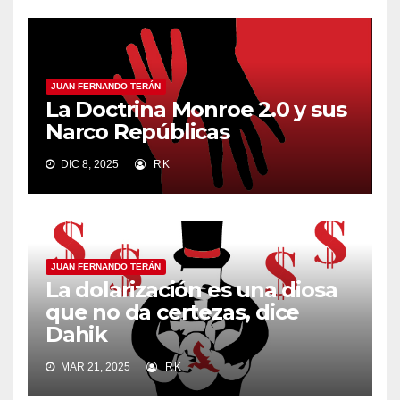
JUAN FERNANDO TERÁN
La Doctrina Monroe 2.0 y sus
Narco Repúblicas
DIC 8, 2025
RK
JUAN FERNANDO TERÁN
La dolarización es una diosa
que no da certezas, dice
Dahik
MAR 21, 2025
RK