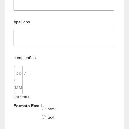
Apellidos
cumpleaños
/
( dd / mm )
Formato Email
html
text