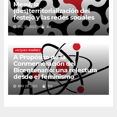
Messi, la
(des)territorialización del
festejo y las redes sociales
DIC 30, 2022
RK
JACQUES RAMÍREZ
A Propósito de la
Conmemoración del
Bicentenario: una relectura
desde el feminismo
MAY 26, 2022
RK