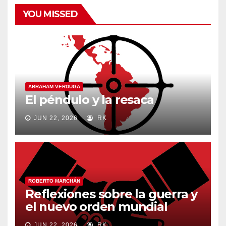
YOU MISSED
ABRAHAM VERDUGA
El péndulo y la resaca
JUN 22, 2026
RK
ROBERTO MARCHÁN
Reflexiones sobre la guerra y
el nuevo orden mundial
JUN 22, 2026
RK