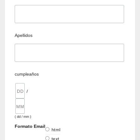
Apellidos
cumpleaños
/
( dd / mm )
Formato Email
html
text