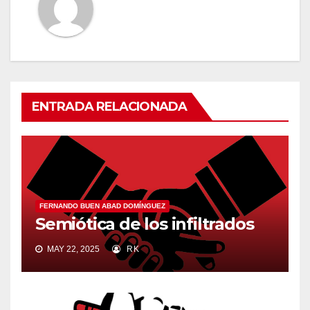
ENTRADA RELACIONADA
FERNANDO BUEN ABAD DOMÍNGUEZ
Semiótica de los infiltrados
MAY 22, 2025
RK