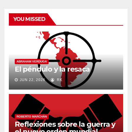
YOU MISSED
ABRAHAM VERDUGA
El péndulo y la resaca
JUN 22, 2026
RK
ROBERTO MARCHÁN
Reflexiones sobre la guerra y
el nuevo orden mundial