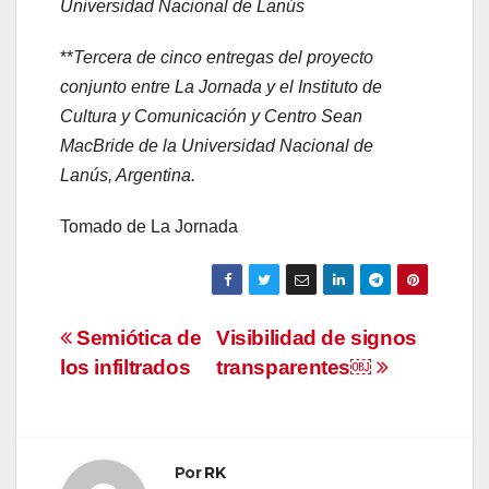
Universidad Nacional de Lanús
**
Tercera de cinco entregas del proyecto
conjunto entre La Jornada y el Instituto de
Cultura y Comunicación y Centro Sean
MacBride de la Universidad Nacional de
Lanús, Argentina.
Tomado de La Jornada
Navegación
Semiótica de
Visibilidad de signos
los infiltrados
transparentes￼
de
entradas
Por
RK