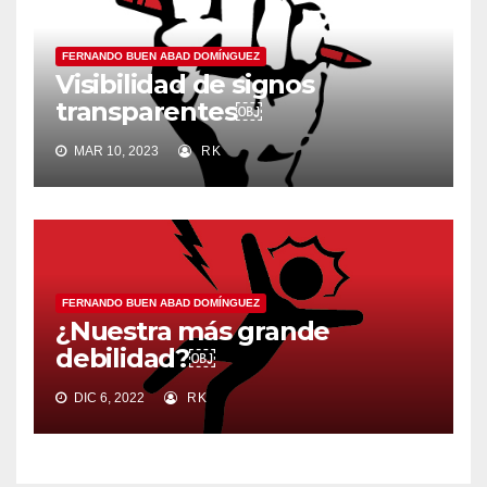
FERNANDO BUEN ABAD DOMÍNGUEZ
Visibilidad de signos
transparentes￼
MAR 10, 2023
RK
FERNANDO BUEN ABAD DOMÍNGUEZ
¿Nuestra más grande
debilidad?￼
DIC 6, 2022
RK