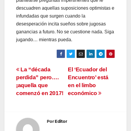
plantearse preguntas impertinentes que le
descuadren aquellas suposiciones optimistas e
infundadas que surgen cuando la
desesperación incita sueños sobre jugosas
ganancias a futuro. No se cuestione nada. Siga
jugando… mientras pueda.
Navegación
La “década
El ‘Ecuador del
perdida” pero….
Encuentro’ está
de
¡aquella que
en el limbo
entradas
comenzó en 2017!
económico
Por
Editor