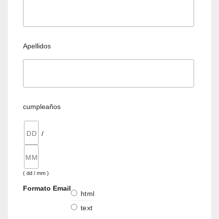
Apellidos
cumpleaños
/
( dd / mm )
Formato Email
html
text