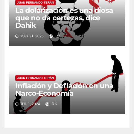
JUAN FERNANDO TERÁN
La dolarización es una diosa
que no da certezas, dice
Dahik
MAR 21, 2025
RK
JUAN FERNANDO TERÁN
Inflación y Deflación en una
Narco-Economía
JUL 1, 2024
RK